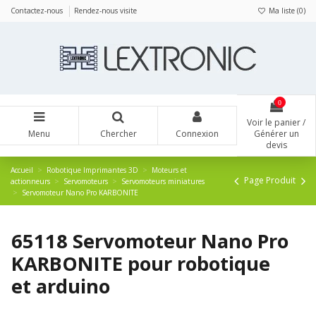
Panneau de gestion des cookies
Contactez-nous
Rendez-nous visite
Ma liste (
0
)
0
Voir le panier /
Menu
Chercher
Connexion
Générer un
devis
Accueil
Robotique Imprimantes 3D
Moteurs et
Page Produit
actionneurs
Servomoteurs
Servomoteurs miniatures
Servomoteur Nano Pro KARBONITE
65118 Servomoteur Nano Pro
KARBONITE pour robotique
et arduino