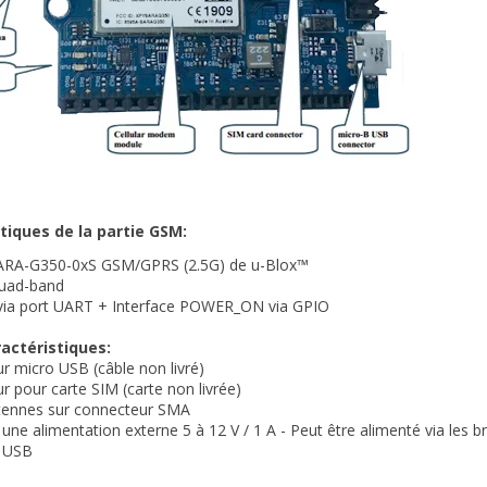
tiques de la partie GSM:
ARA-G350-0xS GSM/GPRS (2.5G) de u-Blox™
uad-band
e via port UART + Interface POWER_ON via GPIO
actéristiques:
r micro USB (câble non livré)
r pour carte SIM (carte non livrée)
ntennes sur connecteur SMA
 une alimentation externe 5 à 12 V / 1 A - Peut être alimenté via les 
 USB