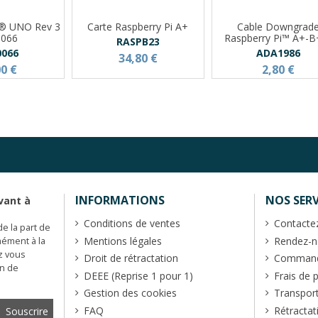
o® UNO Rev 3
Carte Raspberry Pi A+
Cable Downgrad
0066
Raspberry Pi™ A+-B
RASPB23
0066
ADA1986
34,80 €
00 €
2,80 €
INFORMATIONS
NOS SERV
vant à
Conditions de ventes
Contacte
de la part de
Mentions légales
Rendez-no
mément à la
z vous
Droit de rétractation
Commande
en de
DEEE (Reprise 1 pour 1)
Frais de 
Gestion des cookies
Transpor
FAQ
Rétractat