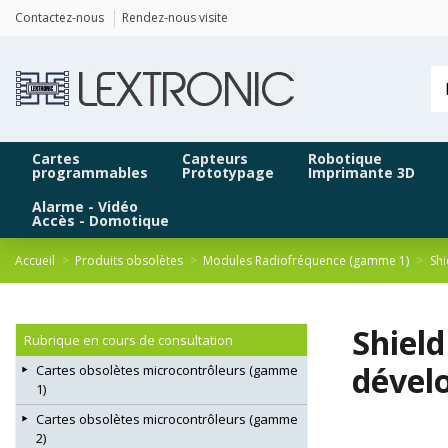
Panneau de gestion des cookies
Contactez-nous
Rendez-nous visite
Cartes
Capteurs
Robotique
programmables
Prototypage
Imprimante 3D
Alarme - Vidéo
Accès - Domotique
Accueil
Produits obsolètes
Modules Radiofréquence (gamme 1)
Sh
Shiel
Rubrique en cours de consultation
dével
Cartes obsolètes microcontrôleurs (gamme
1)
Cartes obsolètes microcontrôleurs (gamme
2)