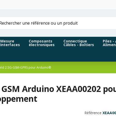
Mesure
Composants
Connectique
Piles -
Interfaces
électroniques
Câbles - Boîtiers
Alimen
ield 2.5G-GSM-GPRS pour Arduino®
d GSM Arduino XEAA00202 pou
oppement
Référence
XEAA00