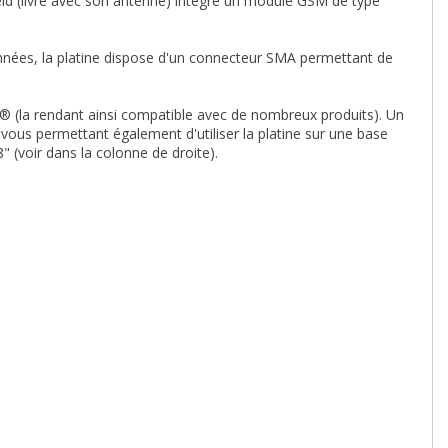
ield (livré avec son antenne) intègre un module GSM de type
nées, la platine dispose d'un connecteur SMA permettant de
o® (la rendant ainsi compatible avec de nombreux produits). Un
ous permettant également d'utiliser la platine sur une base
" (voir dans la colonne de droite).