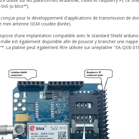
tre utilisé sur les plateformes Arduino®, mbed et raspberry Pi, ce Sh
0xS (u-blox™).
conçue pour le développement d'applications de transmission de don
e mini antenne GSM coudée (livrée).
dispose d'une implantation compatible avec le standard Shield arduin
mâle est également disponible afin de pouvoir y brancher une nappe v
i™. La platine peut également être utilisée sur uneplatine "EA-QSB-018