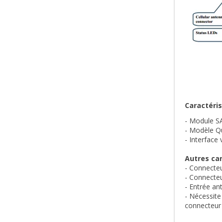
Caractéris
- Module S
- Modèle Q
- Interfac
Autres car
- Connecteu
- Connecteu
- Entrée a
- Nécessite
connecteur