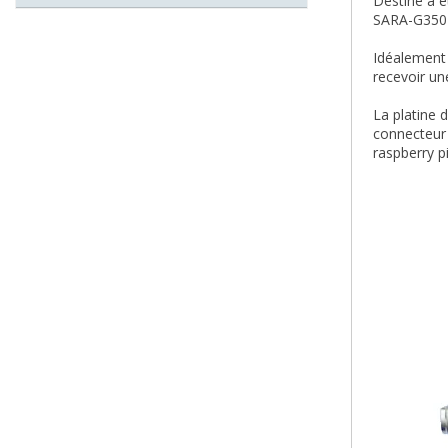
Destiné à ê
SARA-G350-
Idéalement 
recevoir un
La platine 
connecteur 
raspberry p