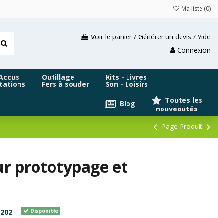
Ma liste (
0
)
Voir le panier / Générer un devis
/
Vide
Connexion
 Accus
Outillage
Kits - Livres
tations
Fers à souder
Son - Loisirs
Toutes les
Blog
nouveautés
Page Produit
r prototypage et
202
Disponible