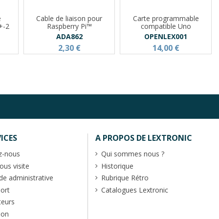
e
Cable de liaison pour
Carte programmable
+-2
Raspberry Pi™
compatible Uno
ADA862
OPENLEX001
2,30 €
14,00 €
ICES
A PROPOS DE LEXTRONIC
z-nous
Qui sommes nous ?
us visite
Historique
 administrative
Rubrique Rétro
port
Catalogues Lextronic
teurs
ion