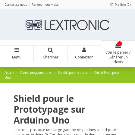
Panneau de gestion des cookies
Contactez-nous
Rendez-nous visite
Ma liste (
0
)
0
Voir le panier /
Menu
Chercher
Connexion
Générer un
devis
Accueil
Cartes programmables
Shields pour Arduino
Shield Proto pour
Uno
Shield pour le
Prototypage sur
Arduino Uno
Lextronic propose une large gamme de platines shield pour
les cartes Arduino®. Ces dernières sont idéalement conçues