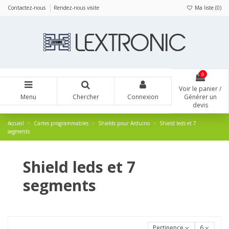
Panneau de gestion des cookies
Contactez-nous
Rendez-nous visite
Ma liste (
0
)
0
Voir le panier /
Menu
Chercher
Connexion
Générer un
devis
Accueil
Cartes programmables
Shields pour Arduino
Shield leds et 7
segments
Shield leds et 7
segments
Pertinence
6