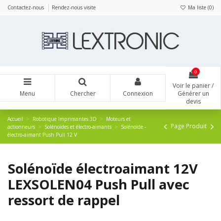
Panneau de gestion des cookies
Contactez-nous
Rendez-nous visite
Ma liste (
0
)
0
Voir le panier /
Menu
Chercher
Connexion
Générer un
devis
Accueil
Robotique Imprimantes 3D
Moteurs et
Page Produit
actionneurs
Solénoïdes et électro-aimants
Solénoïde -
électro-aimant Push Pull 12 V
Solénoïde électroaimant 12V
LEXSOLEN04 Push Pull avec
ressort de rappel