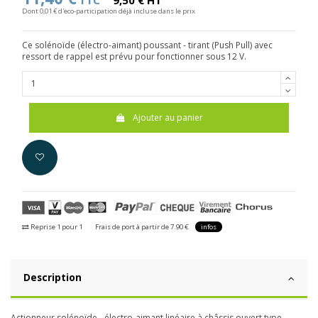
TTC
9,50 € HT
Dont 0,01 € d'eco-participation déjà incluse dans le prix
Ce solénoïde (électro-aimant) poussant - tirant (Push Pull) avec
ressort de rappel est prévu pour fonctionner sous 12 V.
Ajouter au panier
Reprise 1 pour 1
Frais de port à partir de 7.90 €
infos
Description
Actionneur solénoïde - électro-aimant linéaire à châssis ouvert type