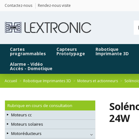
Panneau de gestion des cookies
Contactez-nous
Rendez-nous visite
Cartes
Capteurs
Robotique
programmables
Prototypage
Imprimante 3D
Alarme - Vidéo
Accès - Domotique
Accueil
Robotique Imprimantes 3D
Moteurs et actionneurs
Solénoïd
Solén
Rubrique en cours de consultation
24W
Moteurs cc
Moteurs solaires
Motoréducteurs