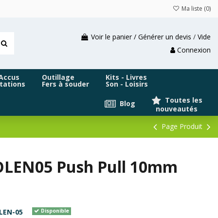
Ma liste (
0
)
Voir le panier / Générer un devis
/
Vide
Connexion
 Accus
Outillage
Kits - Livres
tations
Fers à souder
Son - Loisirs
Toutes les
Blog
nouveautés
Page Produit
SOLEN05 Push Pull 10mm
LEN-05
Disponible