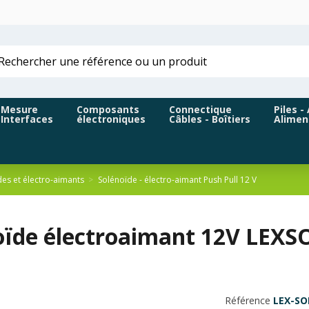
Mesure
Composants
Connectique
Piles -
Interfaces
électroniques
Câbles - Boîtiers
Alimen
es et électro-aimants
Solénoïde - électro-aimant Push Pull 12 V
oïde électroaimant 12V LEX
Référence
LEX-SO