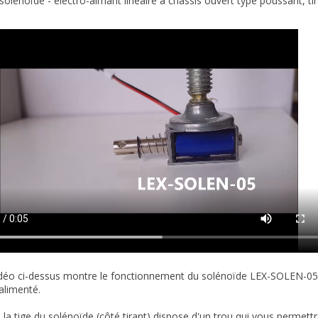
solénoïde - électro-aimant linéaire à châssis ouvert type poussant, ti
idéo ci-dessus montre le fonctionnement du solénoïde LEX-SOLEN-05. 
 alimenté.
la tige du solénoïde (côté tirant) dispose d'un trou qui vous permettra d