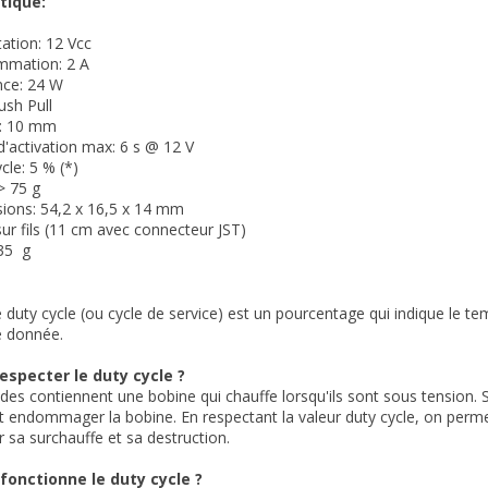
stique:
tation: 12 Vcc
mation: 2 A
nce: 24 W
ush Pull
: 10 mm
d'activation max: 6 s @ 12 V
cle: 5 % (*)
> 75 g
ions: 54,2 x 16,5 x 14 mm
sur fils (11 cm avec connecteur JST)
 35 g
e duty cycle (ou cycle de service) est un pourcentage qui indique le t
e donnée.
especter le duty cycle ?
des contiennent une bobine qui chauffe lorsqu'ils sont sous tension. S
t endommager la bobine. En respectant la valeur duty cycle, on permet
er sa surchauffe et sa destruction.
onctionne le duty cycle ?