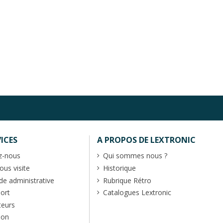
ICES
A PROPOS DE LEXTRONIC
z-nous
Qui sommes nous ?
us visite
Historique
 administrative
Rubrique Rétro
port
Catalogues Lextronic
teurs
ion