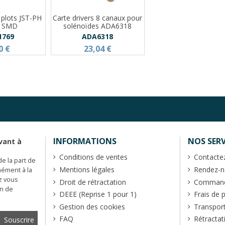
 plots JST-PH
Carte drivers 8 canaux pour
é SMD
solénoïdes ADA6318
1769
ADA6318
0 €
23,04 €
INFORMATIONS
NOS SERV
vant à
Conditions de ventes
Contacte
de la part de
Mentions légales
Rendez-no
mément à la
z vous
Droit de rétractation
Commande
en de
DEEE (Reprise 1 pour 1)
Frais de 
Gestion des cookies
Transpor
FAQ
Rétractat