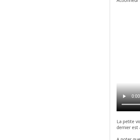
Actionneur 
La petite v
dernier est
A noter que 