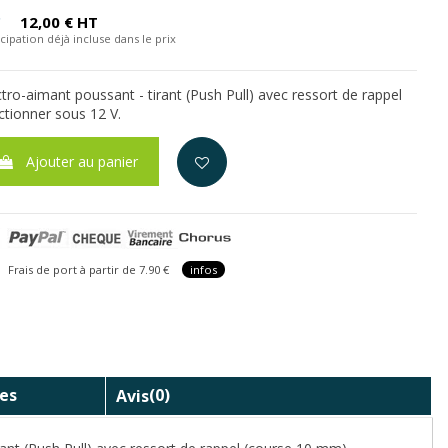
C
12,00 € HT
cipation déjà incluse dans le prix
tro-aimant poussant - tirant (Push Pull) avec ressort de rappel
ctionner sous 12 V.
Ajouter au panier
is de port à partir de 7.90 €
infos
es
Avis
(0)