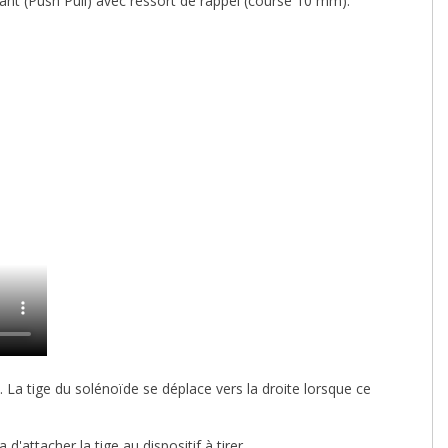
rant (Push Pull) avec ressort de rappel (course 10 mm).
La tige du solénoïde se déplace vers la droite lorsque ce
'attacher la tige au dispositif à tirer.