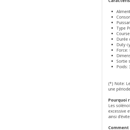
Caractéri
Alimen
Consom
Puissa
Type P
Course
Durée 
Duty cy
Force: 
Dimens
Sortie 
Poids:
(*) Note: L
une périod
Pourquoi r
Les solénoï
excessive e
ainsi d’évit
Comment f