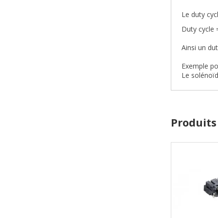
Le duty cyc
Duty cycle 
Ainsi un du
Exemple pou
Le solénoïd
Produits