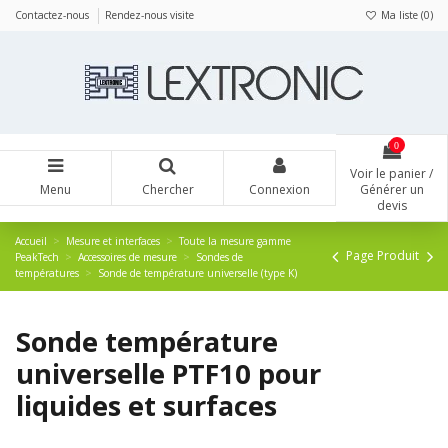
Panneau de gestion des cookies
Contactez-nous
Rendez-nous visite
Ma liste (
0
)
0
Voir le panier /
Menu
Chercher
Connexion
Générer un
devis
Accueil
Mesure et interfaces
Toute la mesure gamme
Page Produit
PeakTech
Accessoires de mesure
Sondes de
températures
Sonde de température universelle (type K)
Sonde température
universelle PTF10 pour
liquides et surfaces