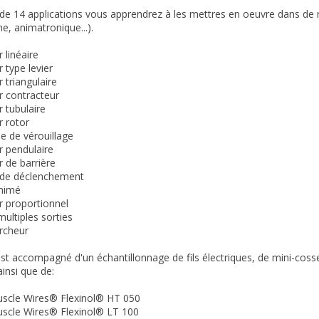
s de 14 applications vous apprendrez à les mettres en oeuvre dans de 
, animatronique...).
 linéaire
 type levier
 triangulaire
r contracteur
r tubulaire
r rotor
e de vérouillage
r pendulaire
r de barrière
f de déclenchement
animé
r proportionnel
multiples sorties
rcheur
st accompagné d'un échantillonnage de fils électriques, de
mini-coss
insi que de:
scle Wires® Flexinol® HT 050
scle Wires® Flexinol® LT 100