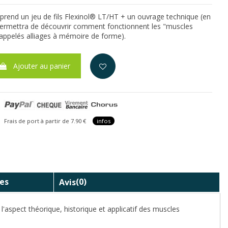
end un jeu de fils Flexinol® LT/HT + un ouvrage technique (en
permettra de découvrir comment fonctionnent les "muscles
e appelés alliages à mémoire de forme).
Ajouter au panier
is de port à partir de 7.90 €
infos
es
Avis
(0)
aspect théorique, historique et applicatif des muscles