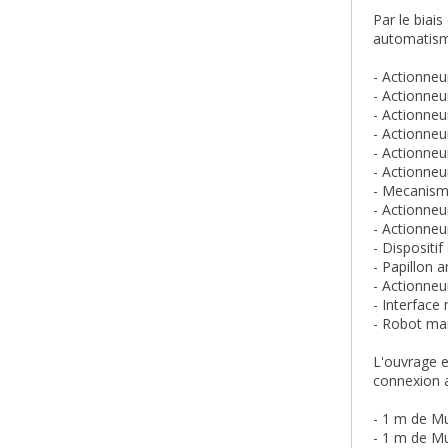
Par le biai
automatisme
- Actionneur
- Actionneur
- Actionneur
- Actionneu
- Actionneu
- Actionneu
- Mecanism
- Actionneu
- Actionneu
- Dispositi
- Papillon 
- Actionneu
- Interface 
- Robot ma
L'ouvrage e
connexion a
- 1 m de
Mu
- 1 m de
Mu