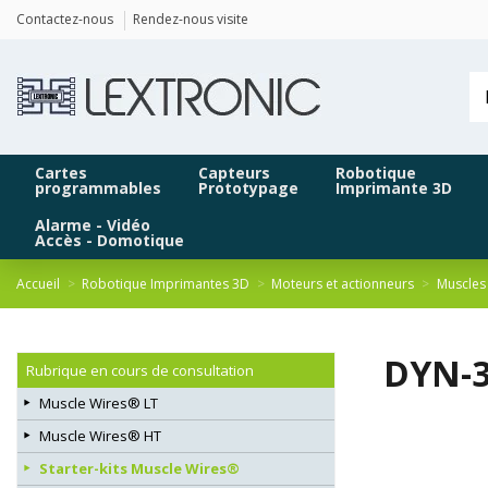
Panneau de gestion des cookies
Contactez-nous
Rendez-nous visite
Cartes
Capteurs
Robotique
programmables
Prototypage
Imprimante 3D
Alarme - Vidéo
Accès - Domotique
Accueil
Robotique Imprimantes 3D
Moteurs et actionneurs
Muscles 
DYN-3-
Rubrique en cours de consultation
Muscle Wires® LT
Muscle Wires® HT
Starter-kits Muscle Wires®