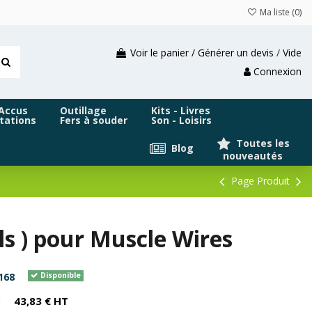
Ma liste (
0
)
Voir le panier / Générer un devis
/
Vide
Connexion
 Accus
Outillage
Kits - Livres
tations
Fers à souder
Son - Loisirs
Toutes les
Blog
nouveautés
Page Produit
ils ) pour Muscle Wires
168
Disponible
C
43,83 € HT