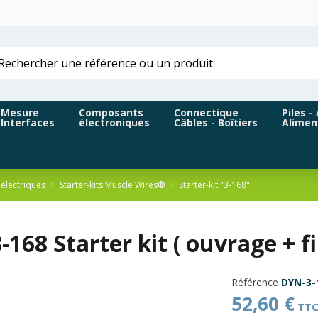
Mesure
Composants
Connectique
Piles -
Interfaces
électroniques
Câbles - Boîtiers
Alimen
électriques
Starter-kits Muscle Wires®
Starter-kit "3-168"
168 Starter kit ( ouvrage + f
Référence
DYN-3-
52,60 €
TT