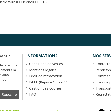
scle Wires® Flexinol® LT 150
INFORMATIONS
NOS SERV
vant à
Conditions de ventes
Contacte
de la part de
Mentions légales
Rendez-no
mément à la
z vous
Droit de rétractation
Commande
en de
DEEE (Reprise 1 pour 1)
Frais de 
Gestion des cookies
Transpor
FAQ
Rétractat