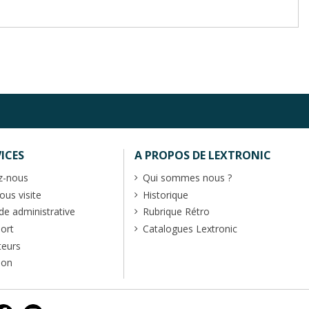
ICES
A PROPOS DE LEXTRONIC
z-nous
Qui sommes nous ?
us visite
Historique
 administrative
Rubrique Rétro
port
Catalogues Lextronic
teurs
ion