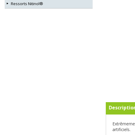
Ressorts Nitinol®
Descriptio
Extrêmement
artificiels.