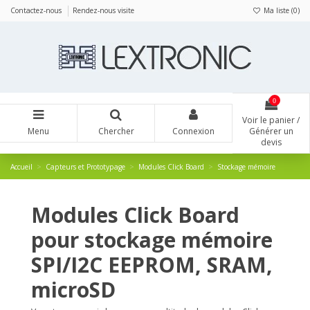
Panneau de gestion des cookies
Contactez-nous
Rendez-nous visite
Ma liste (
0
)
0
Voir le panier /
Menu
Chercher
Connexion
Générer un
devis
Accueil
Capteurs et Prototypage
Modules Click Board
Stockage mémoire
Modules Click Board
pour stockage mémoire
SPI/I2C EEPROM, SRAM,
microSD