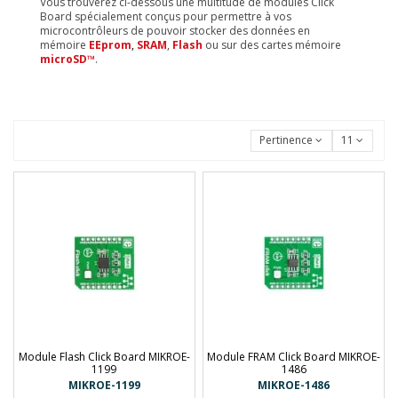
Vous trouverez ci-dessous une multitude de modules Click
Board spécialement conçus pour permettre à vos
microcontrôleurs de pouvoir stocker des données en
mémoire
EEprom
,
SRAM
,
Flash
ou sur des cartes mémoire
microSD™
.
Pertinence
11
Module Flash Click Board MIKROE-
Module FRAM Click Board MIKROE-
1199
1486
MIKROE-1199
MIKROE-1486