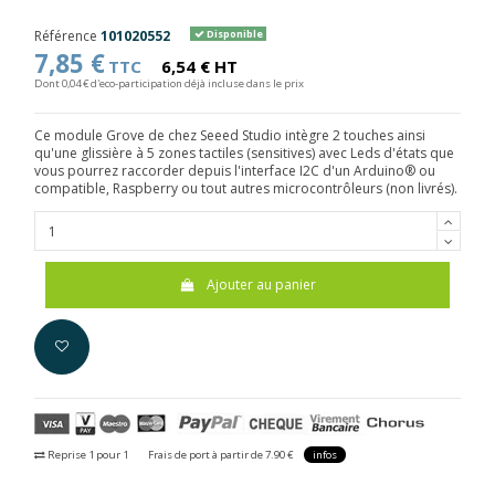
Référence
101020552
Disponible
7,85 €
TTC
6,54 € HT
Dont 0,04 € d'eco-participation déjà incluse dans le prix
Ce module Grove de chez Seeed Studio intègre 2 touches ainsi
qu'une glissière à 5 zones tactiles (sensitives) avec Leds d'états que
vous pourrez raccorder depuis l'interface I2C d'un Arduino® ou
compatible, Raspberry ou tout autres microcontrôleurs (non livrés).
Ajouter au panier
Reprise 1 pour 1
Frais de port à partir de 7.90 €
infos