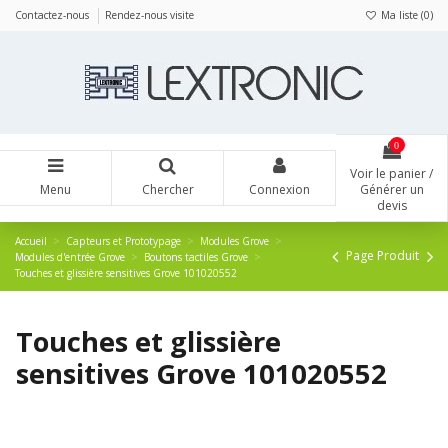
Panneau de gestion des cookies
Contactez-nous
Rendez-nous visite
Ma liste (
0
)
0
Voir le panier /
Menu
Chercher
Connexion
Générer un
devis
Accueil
Capteurs et Prototypage
Modules Grove
Page Produit
Modules d'entrée Grove
Boutons tactiles Grove
Touches et glissière sensitives Grove 101020552
Touches et glissière
sensitives Grove 101020552