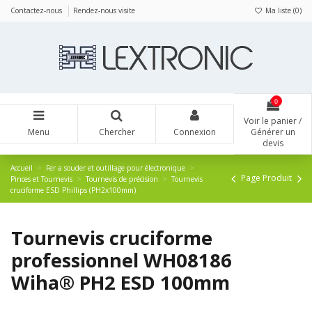
Panneau de gestion des cookies
Contactez-nous
Rendez-nous visite
Ma liste (
0
)
0
Voir le panier /
Menu
Chercher
Connexion
Générer un
devis
Accueil
Fer a souder et outillage pour électronique
Page Produit
Pinces et Tournevis
Tournevis de précision
Tournevis
cruciforme ESD Phillips (PH2x100mm)
Tournevis cruciforme
professionnel WH08186
Wiha® PH2 ESD 100mm