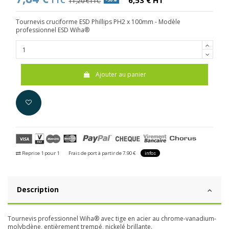
TTC
6,53 € HT
11,20 €TTC
Tournevis cruciforme ESD Phillips PH2 x 100mm -
Modèle
professionnel ESD Wiha®
Ajouter au panier
Reprise 1 pour 1
Frais de port à partir de 7.90 €
infos
Description
Tournevis professionnel Wiha® avec tige en acier au chrome-vanadium-
molybdène, entièrement trempé, nickelé brillante.