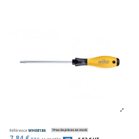
Référence
WH08186
Peu de pièces en stock
7,84 €
-30%