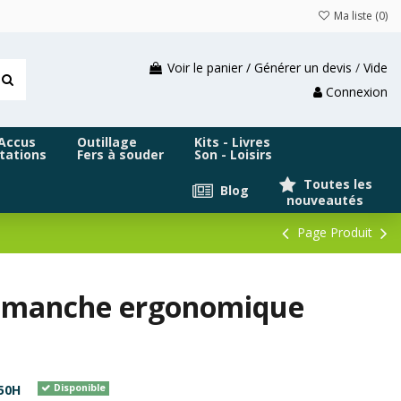
Ma liste (
0
)
Voir le panier / Générer un devis
/
Vide
Connexion
 Accus
Outillage
Kits - Livres
tations
Fers à souder
Son - Loisirs
Toutes les
Blog
nouveautés
Page Produit
c manche ergonomique
50H
Disponible