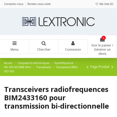
Panneau de gestion des cookies
Contactez-nous
Rendez-nous visite
Ma liste (
0
)
0
Voir le panier /
Menu
Chercher
Connexion
Générer un
devis
Accueil
Composants electroniques
Radiofréquence
Page Produit
FM 169/433/868 MHz
Transceivers
Transceivers BIM2-
433-160
Transceivers radiofrequences
BIM2433160 pour
transmission bi-directionnelle