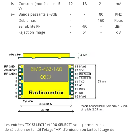
Is
Consom. (modèle alim. 5
12
18
21
mA
V)
Bande passante à -3dB
-
-
80
KHz
Bw
Débit max.
-
-
160
Kbps
Sensibilité RF
-
-90
-
dBm
Réjection image
-
64
-
dB
Les entrées "
TX SELECT
" et "
RX SELECT
" vous permettrons
de sélectionner tantôt l'étage "HF" d'émission ou tantôt l'étage de