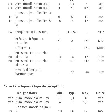
Vcc
Alim. (modèle alim. 3 V)
3
3,3
4
Vcc
Vcc
Alim. (modèle alim. 5 V)
4
5
5,5
Vcc
Consom. (modèle alim. 3
Is
V)
6
8
10
mA
Is
Consom. (modèle alim. 5
10
14
16
mA
V)
-
Fw
Fréquence d'émission
433,92
-
MHz
-
Précision fréquence
-50
0
+50
KHz
centrale
Débit max.
-
-
160
Kbps
Puissance HF (modèle
Po
alim. 3 V)
+3
+6
+8
dBm
Po
Puissance HF (modèle
+7
+10
+12
dBm
alim. 5 V)
Niveau d'émission
-
-42
-36
dBm
harmonique
Caractéristiques étage de réception:
Désignations
Min.
Typ.
Max.
Unité
Vcc
Alim. (modèle alim. 3 V)
3
3,3
4
Vcc
Vcc
Alim. (modèle alim. 5 V)
4
5
5,5
Vcc
Consom. (modèle alim. 3
Is
V)
10
14
17
mA