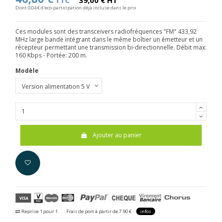
TTC
39,00 € HT
Dont 0,04 € d'eco-participation déjà incluse dans le prix
Ces modules sont des transceivers radiofréquences "FM" 433,92
MHz large bande intégrant dans le même boîtier un émetteur et un
récepteur permettant une transmission bi-directionnelle. Débit max:
160 Kbps - Portée: 200 m.
Modèle
Ajouter au panier
Reprise 1 pour 1
Frais de port à partir de 7.90 €
infos