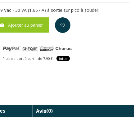
 Vac - 30 VA (1,667 A) à sortie sur pico à souder.
Ajouter au panier
is de port à partir de 7.90 €
infos
es
Avis
(0)