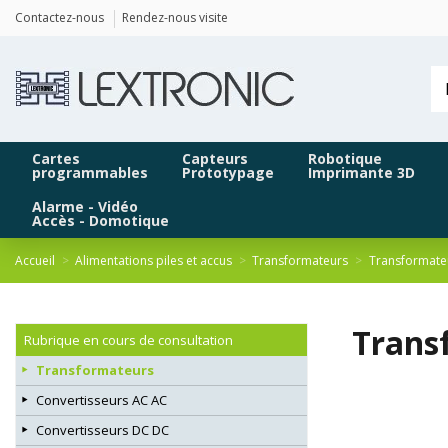
Panneau de gestion des cookies
Contactez-nous
Rendez-nous visite
Cartes
Capteurs
Robotique
programmables
Prototypage
Imprimante 3D
Alarme - Vidéo
Accès - Domotique
Accueil
Alimentations piles et accus
Transformateurs
Transformate
Transf
Rubrique en cours de consultation
Transformateurs
Convertisseurs AC AC
Convertisseurs DC DC