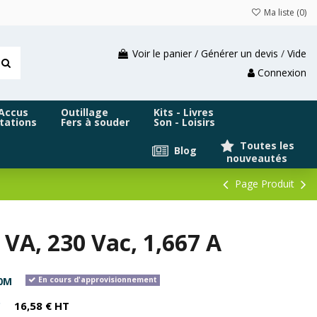
Ma liste (
0
)
Voir le panier / Générer un devis
/
Vide
Connexion
 Accus
Outillage
Kits - Livres
tations
Fers à souder
Son - Loisirs
Toutes les
Blog
nouveautés
Page Produit
VA, 230 Vac, 1,667 A
0M
En cours d'approvisionnement
C
16,58 € HT