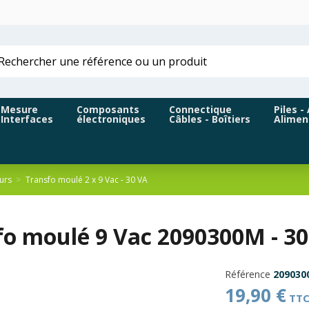
Mesure
Composants
Connectique
Piles -
Interfaces
électroniques
Câbles - Boîtiers
Alimen
urs
Transfo moulé 2 x 9 Vac - 30 VA
o moulé 9 Vac 2090300M - 30 
Référence
209030
19,90 €
TT