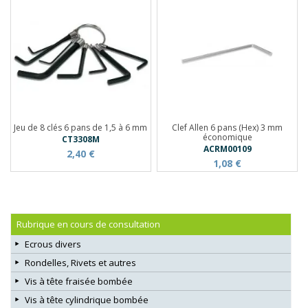
Jeu de 8 clés 6 pans de 1,5 à 6 mm
Clef Allen 6 pans (Hex) 3 mm
économique
CT3308M
ACRM00109
2,40 €
1,08 €
Rubrique en cours de consultation
Ecrous divers
Rondelles, Rivets et autres
Vis à tête fraisée bombée
Vis à tête cylindrique bombée