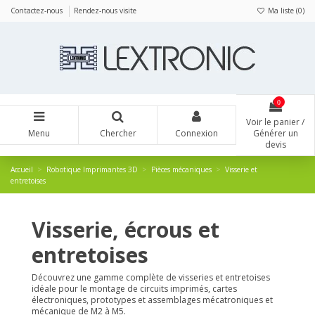
Panneau de gestion des cookies
Contactez-nous
Rendez-nous visite
Ma liste (
0
)
0
Voir le panier /
Menu
Chercher
Connexion
Générer un
devis
Accueil
Robotique Imprimantes 3D
Pièces mécaniques
Visserie et
entretoises
Visserie, écrous et
entretoises
Découvrez une gamme complète de visseries et entretoises
idéale pour le montage de circuits imprimés, cartes
électroniques, prototypes et assemblages mécatroniques et
mécanique de M2 à M5.