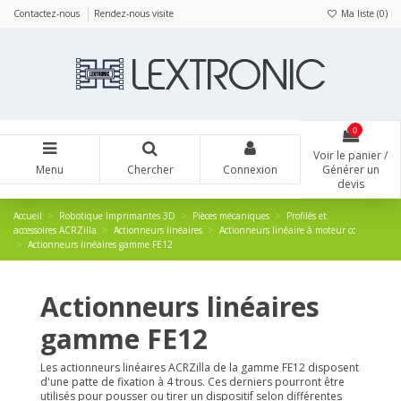
Panneau de gestion des cookies
Contactez-nous
Rendez-nous visite
Ma liste (
0
)
0
Voir le panier /
Menu
Chercher
Connexion
Générer un
devis
Accueil
Robotique Imprimantes 3D
Pièces mécaniques
Profilés et
accessoires ACRZilla
Actionneurs linéaires
Actionneurs linéaire à moteur cc
Actionneurs linéaires gamme FE12
Actionneurs linéaires
gamme FE12
Les actionneurs linéaires ACRZilla de la gamme FE12 disposent
d'une patte de fixation à 4 trous. Ces derniers pourront être
utilisés pour pousser ou tirer un dispositif selon différentes