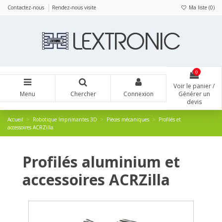
Panneau de gestion des cookies
Contactez-nous
Rendez-nous visite
Ma liste (
0
)
0
Voir le panier /
Menu
Chercher
Connexion
Générer un
devis
Accueil
Robotique Imprimantes 3D
Pièces mécaniques
Profilés et
accessoires ACRZilla
Profilés aluminium et
accessoires ACRZilla