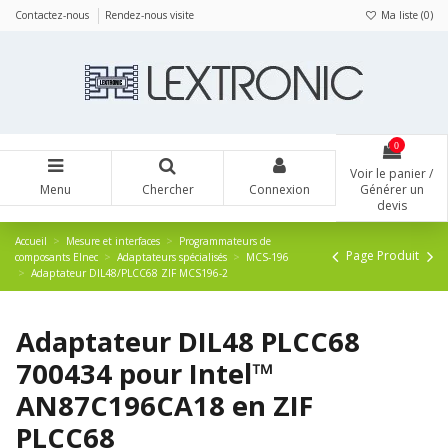
Panneau de gestion des cookies
Contactez-nous
Rendez-nous visite
Ma liste (
0
)
0
Voir le panier /
Menu
Chercher
Connexion
Générer un
devis
Accueil
Mesure et interfaces
Programmateurs de
Page Produit
composants Elnec
Adaptateurs spécialisés
MCS-196
Adaptateur DIL48/PLCC68 ZIF MCS196-2
Adaptateur DIL48 PLCC68
700434 pour Intel™
AN87C196CA18 en ZIF
PLCC68