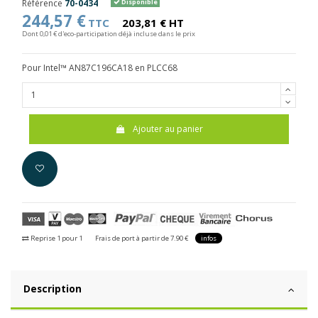
Référence
70-0434
Disponible
244,57 €
TTC
203,81 € HT
Dont 0,01 € d'eco-participation déjà incluse dans le prix
Pour Intel™ AN87C196CA18 en PLCC68
Ajouter au panier
Reprise 1 pour 1
Frais de port à partir de 7.90 €
infos
Description