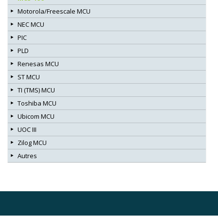
Motorola/Freescale MCU
NEC MCU
PIC
PLD
Renesas MCU
ST MCU
TI (TMS) MCU
Toshiba MCU
Ubicom MCU
UOC III
Zilog MCU
Autres