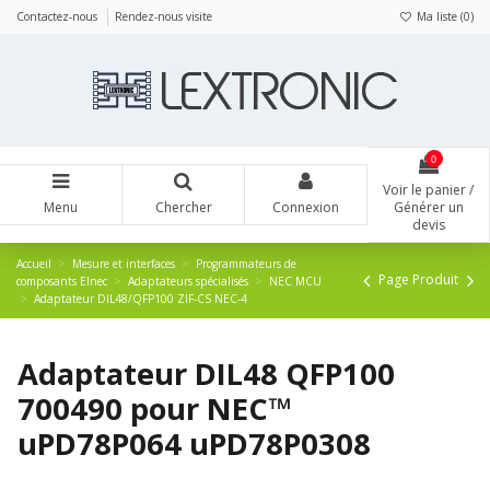
Panneau de gestion des cookies
Contactez-nous
Rendez-nous visite
Ma liste (
0
)
0
Voir le panier /
Menu
Chercher
Connexion
Générer un
devis
Accueil
Mesure et interfaces
Programmateurs de
Page Produit
composants Elnec
Adaptateurs spécialisés
NEC MCU
Adaptateur DIL48/QFP100 ZIF-CS NEC-4
Adaptateur DIL48 QFP100
700490 pour NEC™
uPD78P064 uPD78P0308