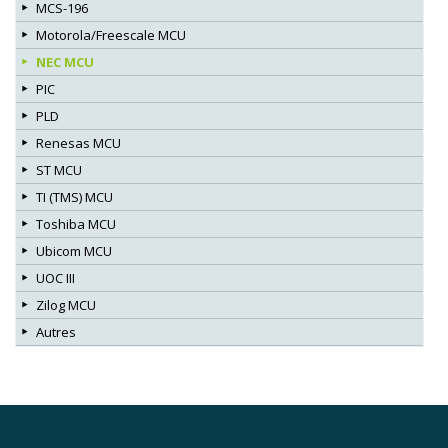
MCS-196
Motorola/Freescale MCU
NEC MCU
PIC
PLD
Renesas MCU
ST MCU
TI (TMS) MCU
Toshiba MCU
Ubicom MCU
UOC III
Zilog MCU
Autres