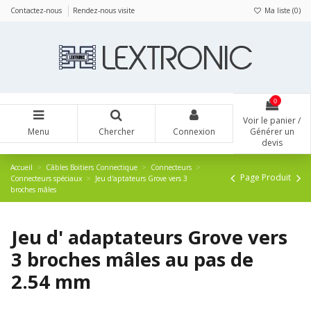
Panneau de gestion des cookies
Contactez-nous
Rendez-nous visite
Ma liste (
0
)
0
Voir le panier /
Menu
Chercher
Connexion
Générer un
devis
Accueil
Câbles Boitiers Connectique
Connecteurs
Page Produit
Connecteurs spéciaux
Jeu d'aptateurs Grove vers 3
broches mâles
Jeu d' adaptateurs Grove vers
3 broches mâles au pas de
2.54 mm