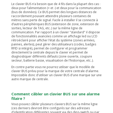
Le clavier BUS n’a besoin que de 4 fils dans la plupart des cas :
deux pour l’alimentation (+ et -) et deux pour la communication
(bus de données). Ce BUS permet des longues distances de
raccordement pouvant atteindre plusieurs centaines de
mètres sans perte de signal. Facile à installer il se connecte à
d’autres périphériques BUS (extension de zone, extension de
sorties, lecteur de TAG, etc..) sur la même ligne de
communication. Par rapport à un clavier "standard" il dispose
de fonctionnalités avancées comme un affichage led ou LCD
rétroéclairé pour afficher l’état du système (zones armées,
pannes, alertes), peut gérer des utilisateurs (codes, badges
RFID si intégré), permet de configurer et programmer
directement la centrale depuis le clavier et permet de
diagnostiquer différents défauts (zone ouverte, coupure
secteur, batterie basse, visualisation de l'historique, etc..).
En contre partie vous ne pourrez utiliser que le modèle de
clavier BUS prévu pour la marque de votre centrale d'alarme.
Impossible donc d'utiliser un clavier BUS d'une marque sur une
autre marque de centrale.
Comment câbler un clavier BUS sur une alarme
filaire ?
Vous pouvez câbler plusieurs claviers BUS sur la même ligne
(ces derniers devront être configurés sur des adresses
d'identification différentes souvent via des dips-switch ou par