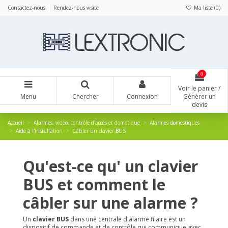
Panneau de gestion des cookies
Contactez-nous
Rendez-nous visite
Ma liste (
0
)
0
Voir le panier /
Menu
Chercher
Connexion
Générer un
devis
Accueil
Alarmes, vidéo, contrôle d'accès et domotique
Alarmes domestiques
Aide à l'installation
Câbler un clavier BUS
Qu'est-ce qu' un clavier
BUS et comment le
câbler sur une alarme ?
Un
clavier BUS
dans une centrale d'alarme filaire est un
dispositif de commande et de contrôle qui communique avec