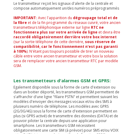
Le transmetteur reçoit les signaux d'alerte de la centrale et
compose automatiquement un/des numéros préprogrammés
IMPORTANT:
Avec l'apparition du
dégroupage total et de
la fibre
et de la fin programmé du réseaux cuivré, votre ancien
transmetteurs téléphonique externe sur ligne
RTC ne
fonctionnera plus sur votre arrivée de ligne
et devra être
raccordé obligatoirement derrière votre box internet
(sur la sortie téléphone de cette dernière,
sous réserve de
compatibilité, car le fonctionnement n'est pas garanti
à 100%
). N'étant pas toujours possible de tirer un nouveau
câble entre votre ancien transmetteur et votre box la solution
sera de remplacer votre ancien transmetteur RTC par modèle
GSM.
Les transmetteurs d'alarmes GSM et GPRS:
Egalement disponible sous la forme de carte d'extension ou
dans un boitier déporté, les transmetteurs GSM permettent de
s'affranchir d'une ligne "filaire PSTN" et permettent suivant les
modèles d'envoyer des messages vocaux et/ou des SMS à
plusieurs numéro de téléphone. Les modèles avec GPRS
(2G/3G/4G) sous la forme de carte d'extension permettent en
plus (si GPRS activé) de transmettre des données (DATA) et de
pouvoir piloter la centrale depuis une application pour
smartphone. Les transmetteurs GSM nécessitent
obligatoirement une carte SIM (à prévoir) pour SMS et/ou VOIX