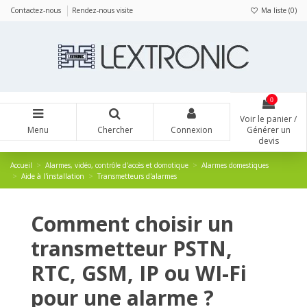
Panneau de gestion des cookies
Contactez-nous
Rendez-nous visite
Ma liste (
0
)
0
Voir le panier /
Menu
Chercher
Connexion
Générer un
devis
Accueil
Alarmes, vidéo, contrôle d'accès et domotique
Alarmes domestiques
Aide à l'installation
Transmetteurs d'alarmes
Comment choisir un
transmetteur PSTN,
RTC, GSM, IP ou WI-Fi
pour une alarme ?