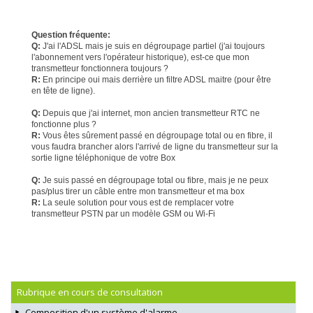
Question fréquente:
Q:
J'ai l'ADSL mais je suis en dégroupage partiel (j'ai toujours
l'abonnement vers l'opérateur historique), est-ce que mon
transmetteur fonctionnera toujours ?
R:
En principe oui mais derrière un filtre ADSL maitre (pour être
en tête de ligne).
Q:
Depuis que j'ai internet, mon ancien transmetteur RTC ne
fonctionne plus ?
R:
Vous êtes sûrement passé en dégroupage total ou en fibre, il
vous faudra brancher alors l'arrivé de ligne du transmetteur sur la
sortie ligne téléphonique de votre Box
Q:
Je suis passé en dégroupage total ou fibre, mais je ne peux
pas/plus tirer un câble entre mon transmetteur et ma box
R:
La seule solution pour vous est de remplacer votre
transmetteur PSTN par un modèle GSM ou Wi-Fi
Rubrique en cours de consultation
Composition d'un système d'alarme