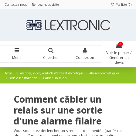
Panneau de gestion des cookies
Contactez-nous
Rendez-nous visite
Ma liste (
0
)
0
Voir le panier /
Menu
Chercher
Connexion
Générer un
devis
Accueil
Alarmes, vidéo, contrôle d'accès et domotique
Alarmes domestiques
Aide à l'installation
Câbler un relais
Comment câbler un
relais sur une sortie
d'une alarme filaire
Vous souhaitez déclencher un sirène auto-alimentée (par "+ de
blocage") mais également une sirène à forte consommation