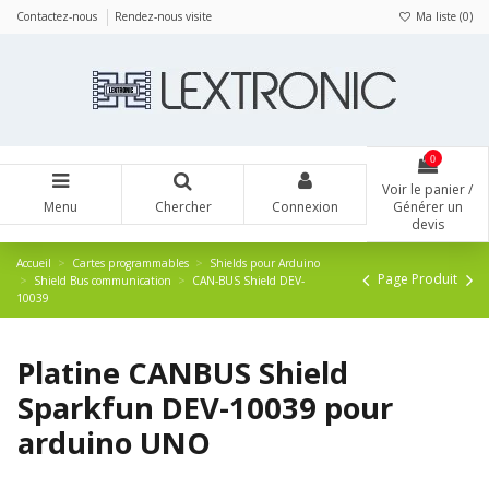
Panneau de gestion des cookies
Contactez-nous
Rendez-nous visite
Ma liste (
0
)
0
Voir le panier /
Menu
Chercher
Connexion
Générer un
devis
Accueil
Cartes programmables
Shields pour Arduino
Page Produit
Shield Bus communication
CAN-BUS Shield DEV-
10039
Platine CANBUS Shield
Sparkfun DEV-10039 pour
arduino UNO