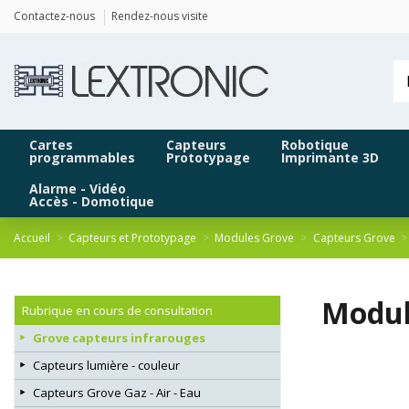
Panneau de gestion des cookies
Contactez-nous
Rendez-nous visite
Cartes
Capteurs
Robotique
programmables
Prototypage
Imprimante 3D
Alarme - Vidéo
Accès - Domotique
Accueil
Capteurs et Prototypage
Modules Grove
Capteurs Grove
Module
Rubrique en cours de consultation
Grove capteurs infrarouges
Capteurs lumière - couleur
Capteurs Grove Gaz - Air - Eau