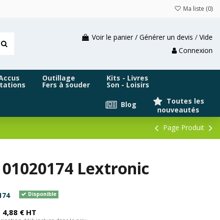
Ma liste (
0
)
Voir le panier / Générer un devis
/
Vide
Connexion
 Accus
Outillage
Kits - Livres
tations
Fers à souder
Son - Loisirs
Toutes les
Blog
nouveautés
Page Produit
101020174 Lextronic
174
Disponible
4,88 € HT