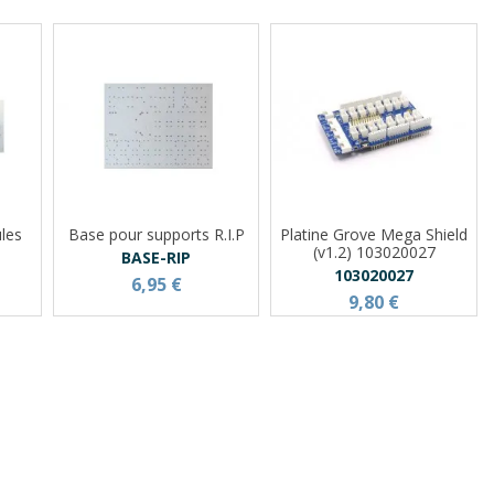
les
Base pour supports R.I.P
Platine Grove Mega Shield
(v1.2) 103020027
BASE-RIP
103020027
6,95 €
9,80 €