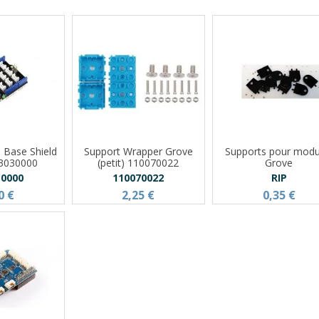
e Base Shield
Support Wrapper Grove
Supports pour modu
03030000
(petit) 110070022
Grove
30000
110070022
RIP
0 €
2,25 €
0,35 €