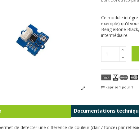
Dont 0,04 € d'eco-parti
Ce module intègre 
exemple) qu'il vou
BeagleBone Black,
intermédiaire.
Reprise 1 pour 1
Fra
n
Documentations techniqu
permet de détecter une différence de couleur (clair / foncé) par réflexi