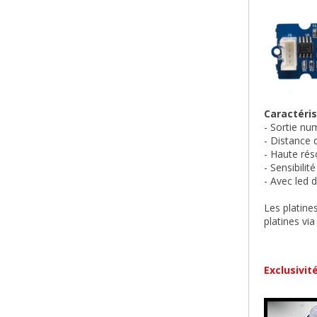
Caractéri
- Sortie nu
- Distance 
- Haute rés
- Sensibilit
- Avec led 
Les platine
platines via
Exclusivit