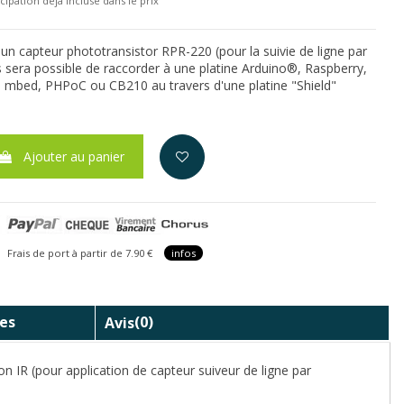
cipation déjà incluse dans le prix
un capteur phototransistor RPR-220 (pour la suivie de ligne par
s sera possible de raccorder à une platine Arduino®, Raspberry,
 mbed, PHPoC ou CB210 au travers d'une platine "Shield"
Ajouter au panier
is de port à partir de 7.90 €
infos
es
Avis
(0)
on IR (pour application de capteur suiveur de ligne par