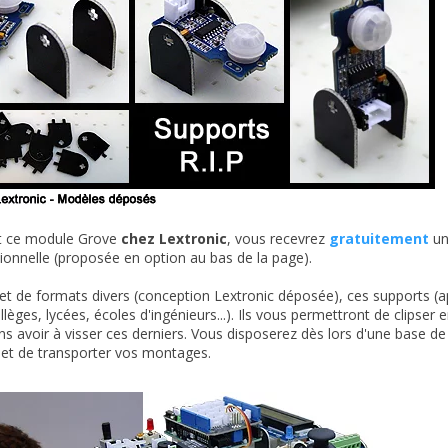
t ce module Grove
chez Lextronic
, vous recevrez
gratuitement
un
itionnelle (proposée en option au bas de la page).
t de formats divers (conception Lextronic déposée), ces supports (ap
ollèges, lycées, écoles d'ingénieurs...). Ils vous permettront de clips
ans avoir à visser ces derniers. Vous disposerez dès lors d'une base d
r et de transporter vos montages.