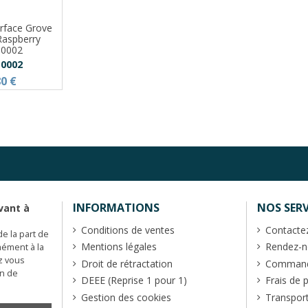
erface Grove
Raspberry
10002
10002
80 €
INFORMATIONS
NOS SERV
vant à
Conditions de ventes
Contacte
de la part de
Mentions légales
Rendez-no
mément à la
z vous
Droit de rétractation
Commande
en de
DEEE (Reprise 1 pour 1)
Frais de 
Gestion des cookies
Transpor