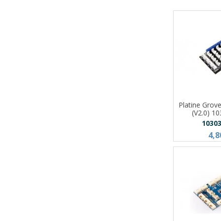
Platine Grov
(V2.0) 1
1030
4,8