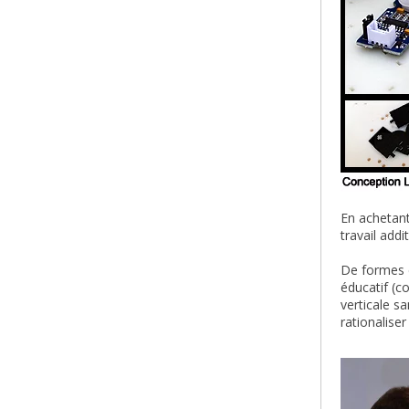
En achetan
travail add
De formes e
éducatif (c
verticale s
rationalise