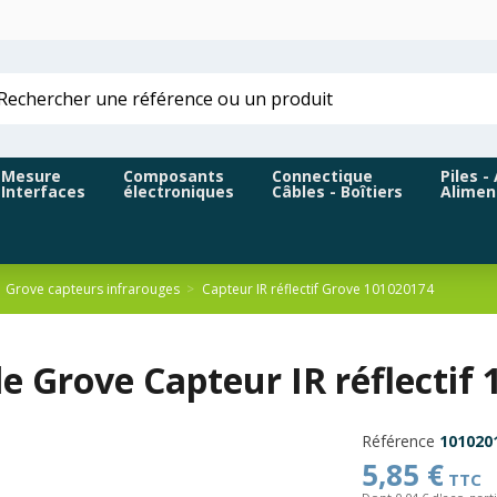
Mesure
Composants
Connectique
Piles -
Interfaces
électroniques
Câbles - Boîtiers
Alimen
Grove capteurs infrarouges
Capteur IR réflectif Grove 101020174
 Grove Capteur IR réflectif 
Référence
101020
5,85 €
TTC