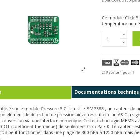
Dont 0,04 € d'eco-parti
Ce module Click Bo
température numér
Reprise 1 pour 1
Fra
n
Documentations techniqu
utilisé sur le module Pressure 5 Click est le BMP388 , un capteur de
n élément de détection de pression piézo-résistif et d'un ASIC à sign
e conversion via une interface numérique. Cette technologie MEMS av
e COT (coefficient thermique) de seulement 0,75 Pa / K. Le capteur est
ant: il peut fonctionner dans une plage de 300 hPa à 1250 hPa mais 
.