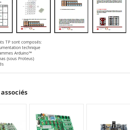
ents TP sont composés:
cumentation technique
rammes Arduino™
mas (sous Proteus)
gés
 associés