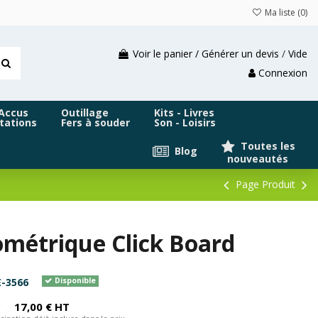
Ma liste (
0
)
Voir le panier / Générer un devis
/
Vide
Connexion
 Accus
Outillage
Kits - Livres
tations
Fers à souder
Son - Loisirs
Toutes les
Blog
nouveautés
Page Produit
métrique Click Board
-3566
Disponible
C
17,00 € HT