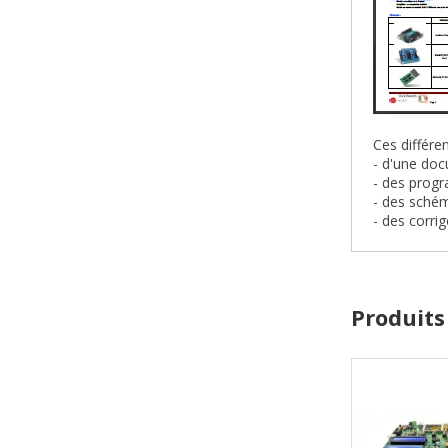
Ces différ
- d'une do
- des prog
- des sché
- des corri
Produits