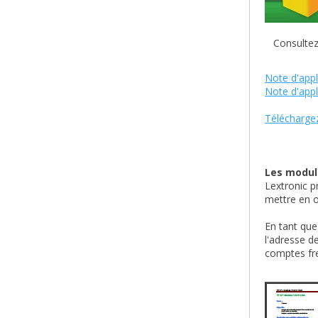
Consultez t
Note d'appl
Note d'appl
Téléchargez
Les module
Lextronic p
mettre en o
En tant que
l'adresse d
comptes fre