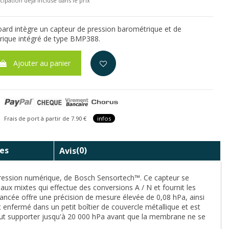
cipation déjà incluse dans le prix
ard intègre un capteur de pression barométrique et de
ique intégré de type BMP388.
Ajouter au panier
is de port à partir de 7.90 €
infos
es
Avis
(0)
 pression numérique, de Bosch Sensortech™. Ce capteur se
aux mixtes qui effectue des conversions A / N et fournit les
ancée offre une précision de mesure élevée de 0,08 hPa, ainsi
 enfermé dans un petit boîtier de couvercle métallique et est
peut supporter jusqu'à 20 000 hPa avant que la membrane ne se