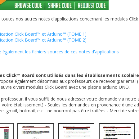
outes nos autres notes d'applications concernant les modules Click
ication Click Board™ et Arduino™ (TOME 1)
ication Click Board™ et Arduino™ (TOME 2)
 également les fichiers sources de ces notes d'applications
s Click™ Board sont utilisés dans les établissements scolaire
ropose également désormais aux professeurs de recevoir (par email)
euvre divers modules Click Board avec une platine arduino UNO.
 professeur, il vous suffit de nous adresser votre demande via notre
e votre établissement) - Seules les demandes en provenance d'une a
e, gmail, hotmail, etc... ne pourront pas être traitées - Merci de vot