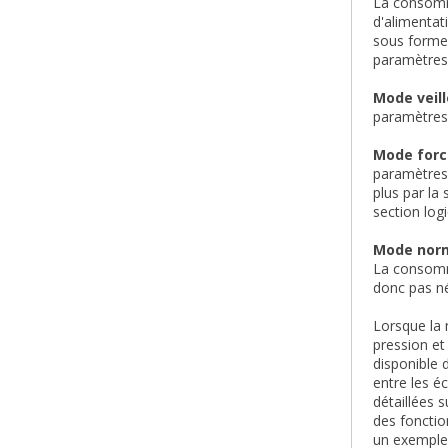
La consomma
d'alimentat
sous forme 
paramètres
Mode veill
paramètres
Mode forc
paramètres 
plus par la
section log
Mode norm
La consomma
donc pas n
Lorsque la 
pression et
disponible 
entre les é
détaillées 
des fonctio
un exemple 