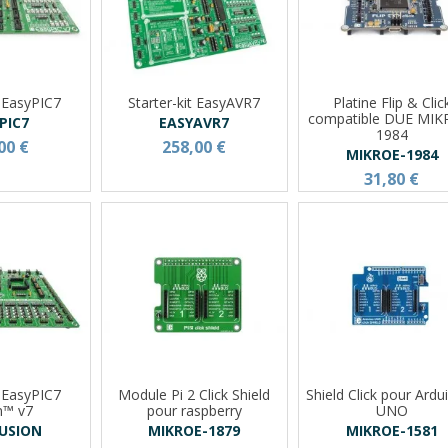
t EasyPIC7
Starter-kit EasyAVR7
Platine Flip & Clic
compatible DUE MIK
PIC7
EASYAVR7
1984
00 €
258,00 €
MIKROE-1984
31,80 €
t EasyPIC7
Module Pi 2 Click Shield
Shield Click pour Ard
n™ v7
pour raspberry
UNO
FUSION
MIKROE-1879
MIKROE-1581