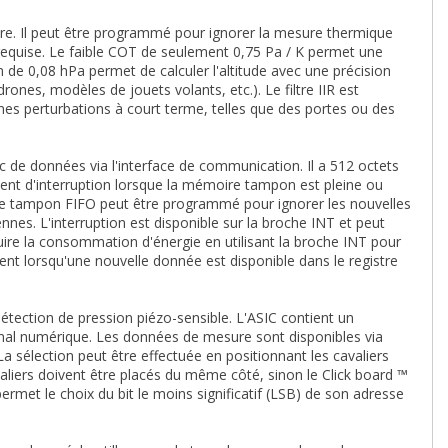
e. Il peut être programmé pour ignorer la mesure thermique
requise. Le faible COT de seulement 0,75 Pa / K permet une
on de 0,08 hPa permet de calculer l'altitude avec une précision
drones, modèles de jouets volants, etc.). Le filtre IIR est
taines perturbations à court terme, telles que des portes ou des
c de données via l'interface de communication. Il a 512 octets
ment d'interruption lorsque la mémoire tampon est pleine ou
oire tampon FIFO peut être programmé pour ignorer les nouvelles
nnes. L'interruption est disponible sur la broche INT et peut
duire la consommation d'énergie en utilisant la broche INT pour
nt lorsqu'une nouvelle donnée est disponible dans le registre
étection de pression piézo-sensible. L'ASIC contient un
 signal numérique. Les données de mesure sont disponibles via
 La sélection peut être effectuée en positionnant les cavaliers
iers doivent être placés du même côté, sinon le Click board ™
ermet le choix du bit le moins significatif (LSB) de son adresse