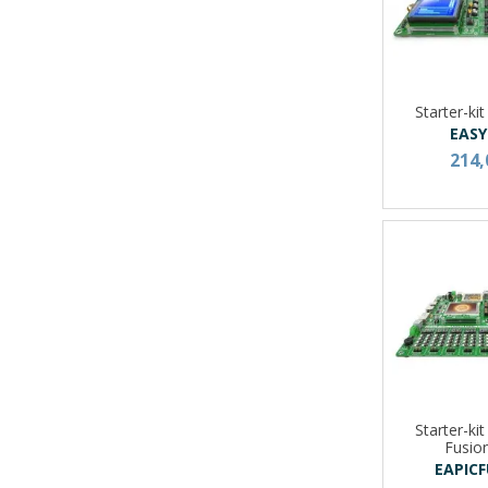
Starter-ki
EASY
214,
Starter-ki
Fusio
EAPIC