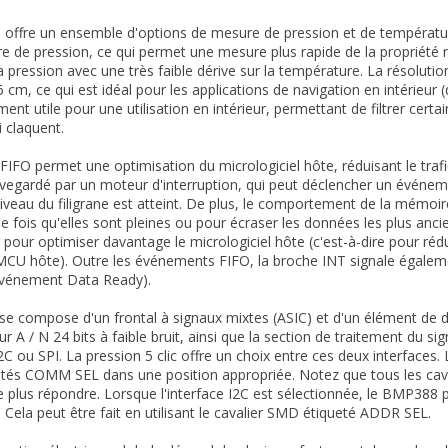
offre un ensemble d'options de mesure de pression et de températur
e de pression, ce qui permet une mesure plus rapide de la propriété 
la pression avec une très faible dérive sur la température. La résoluti
 cm, ce qui est idéal pour les applications de navigation en intérieur (
ment utile pour une utilisation en intérieur, permettant de filtrer cer
i claquent.
IFO permet une optimisation du micrologiciel hôte, réduisant le trafi
auvegardé par un moteur d'interruption, qui peut déclencher un événe
niveau du filigrane est atteint. De plus, le comportement de la mém
 fois qu'elles sont pleines ou pour écraser les données les plus ancie
ée pour optimiser davantage le micrologiciel hôte (c'est-à-dire pour ré
e MCU hôte). Outre les événements FIFO, la broche INT signale égaleme
(événement Data Ready).
se compose d'un frontal à signaux mixtes (ASIC) et d'un élément de d
ur A / N 24 bits à faible bruit, ainsi que la section de traitement du
I2C ou SPI. La pression 5 clic offre un choix entre ces deux interfaces.
és COMM SEL dans une position appropriée. Notez que tous les caval
e plus répondre. Lorsque l'interface I2C est sélectionnée, le BMP388 p
. Cela peut être fait en utilisant le cavalier SMD étiqueté ADDR SEL.