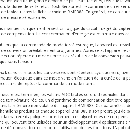
tion électrique globale dépend de plusieurs facteurs, tels que la va
ion, la durée de veille, etc... Bosh Sensortech recommande un ensemb
de tableau, dans la fiche technique BMP388. En général, ce capteur a
 de mesure sélectionnés:
e:
maintient uniquement la section logique du circuit intégré du capteur s
 de compensation. La consommation d'énergie est minimale dans c
é:
lorsque la commande de mode forcé est reçue, l'appareil est réveil
de conversion préalablement programmés. Après cela, l'appareil revie
 sélection répétée du mode Force. Les résultats de la conversion peuven
ique sous tension.
al:
dans ce mode, les conversions sont répétées cycliquement, ave
tion électrique dans ce mode varie en fonction de la durée de la périod
écessaire de répéter la commande du mode normal.
mesure est terminée, les valeurs ADC brutes seront disponibles dans l
 de température réelles, un algorithme de compensation doit être a
dans la mémoire non volatile de l'appareil BMP388. Ces paramètres 
chantillons produits et chaque appareil BMP388 a son propre jeu de p
sur la manière d'appliquer correctement ces algorithmes de compensat
ns qui peuvent être utilisées pour un développement d'applications si
de démonstration, qui montre l'utilisation de ces fonctions. L'appli