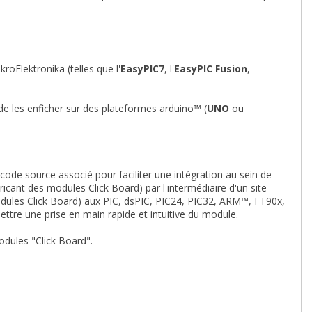
oElektronika (telles que l'
EasyPIC7
, l'
EasyPIC Fusion
,
 de les enficher sur des plateformes arduino™ (
UNO
ou
 code source associé pour faciliter une intégration au sein de
ricant des modules Click Board) par l'intermédiaire d'un site
dules Click Board) aux PIC, dsPIC, PIC24, PIC32, ARM™, FT90x,
ttre une prise en main rapide et intuitive du module.
dules "Click Board".