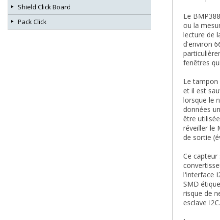
Shield Click Board
Le BMP388 
Pack Click
ou la mesur
lecture de 
d'environ 66
particulière
fenêtres qu
Le tampon F
et il est s
lorsque le 
données une
être utilis
réveiller l
de sortie 
Ce capteur 
convertisse
l'interface 
SMD étiquet
risque de n
esclave I2C