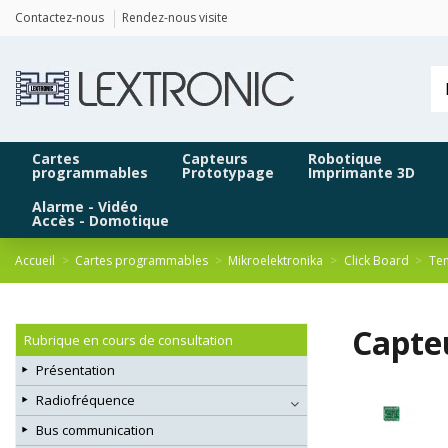
Panneau de gestion des cookies
Contactez-nous
Rendez-nous visite
Cartes
Capteurs
Robotique
programmables
Prototypage
Imprimante 3D
Alarme - Vidéo
Accès - Domotique
Accueil
Cartes programmables
Mikroelektronika
Click Board
Tem
Capte
Rubrique en cours de consultation
Présentation
Radiofréquence
Bus communication