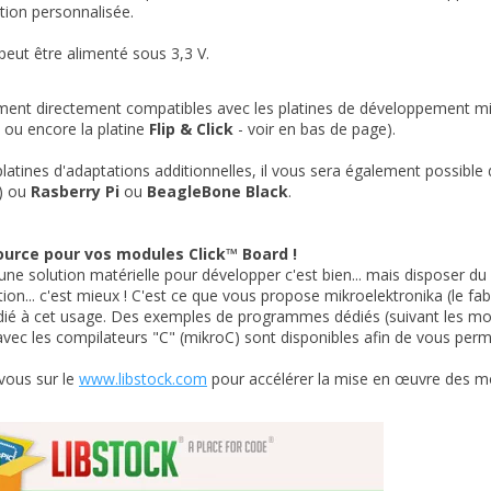
tion personnalisée.
eut être alimenté sous 3,3 V.
ement directement compatibles avec les platines de développement mikr
ou encore la platine
Flip & Click
- voir en bas de page).
 platines d'adaptations additionnelles, il vous sera également possible
) ou
Rasberry Pi
ou
BeagleBone Black
.
ource pour vos modules Click™ Board !
une solution matérielle pour développer c'est bien... mais disposer du
tion... c'est mieux ! C'est ce que vous propose mikroelektronika (le fab
dié à cet usage. Des exemples de programmes dédiés (suivant les mo
vec les compilateurs "C" (mikroC) sont disponibles afin de vous perme
vous sur le
www.libstock.com
pour accélérer la mise en œuvre des mo