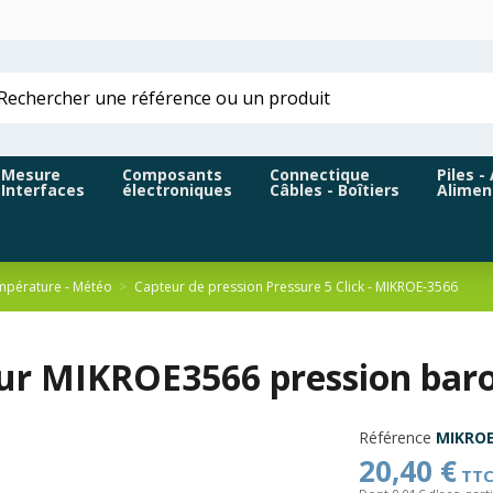
Mesure
Composants
Connectique
Piles -
Interfaces
électroniques
Câbles - Boîtiers
Alimen
pérature - Météo
Capteur de pression Pressure 5 Click - MIKROE-3566
ur MIKROE3566 pression baro
Référence
MIKROE
20,40 €
TT