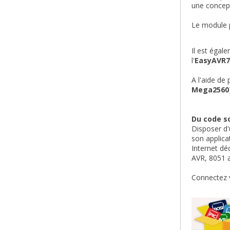
une concep
Le module p
Il est égal
l'
EasyAVR7
A l'aide de
Mega2560
Du code s
Disposer d'
son applica
Internet dé
AVR, 8051 a
Connectez 