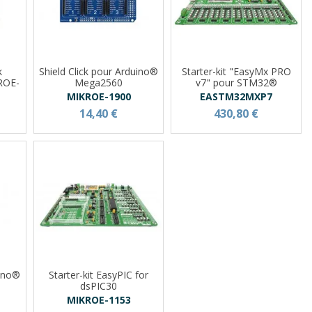
k
Shield Click pour Arduino®
Starter-kit "EasyMx PRO
ROE-
Mega2560
v7" pour STM32®
MIKROE-1900
EASTM32MXP7
14,40 €
430,80 €
uino®
Starter-kit EasyPIC for
dsPIC30
MIKROE-1153