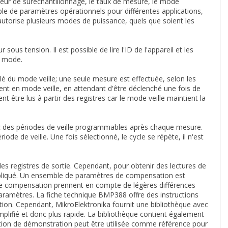
leur de suréchantillonnage, le taux de mesure, le mode
le de paramètres opérationnels pour différentes applications,
utorise plusieurs modes de puissance, quels que soient les
ous tension. Il est possible de lire l'ID de l'appareil et les
e mode.
lé du mode veille; une seule mesure est effectuée, selon les
nt en mode veille, en attendant d'être déclenché une fois de
t être lus à partir des registres car le mode veille maintient la
c des périodes de veille programmables après chaque mesure.
e de veille. Une fois sélectionné, le cycle se répète, il n'est
es registres de sortie. Cependant, pour obtenir des lectures de
ppliqué. Un ensemble de paramètres de compensation est
de compensation prennent en compte de légères différences
aramètres. La fiche technique BMP388 offre des instructions
ion. Cependant, MikroElektronika fournit une bibliothèque avec
mplifié et donc plus rapide. La bibliothèque contient également
cation de démonstration peut être utilisée comme référence pour