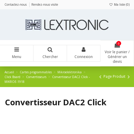
Panneau de gestion des cookies
Contactez-nous
Rendez-nous visite
Ma liste (
0
)
0
Voir le panier /
Menu
Chercher
Connexion
Générer un
devis
Accueil
Cartes programmables
Mikroelektronika
Page Produit
Click Board
Convertisseurs
Convertisseur DAC2 Click -
MIKROE-1918
Convertisseur DAC2 Click