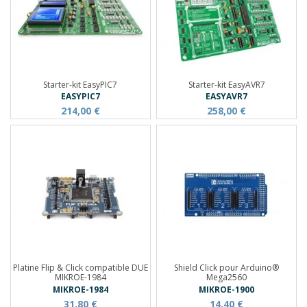
Starter-kit EasyPIC7
Starter-kit EasyAVR7
EASYPIC7
EASYAVR7
214,00 €
258,00 €
Platine Flip & Click compatible DUE
Shield Click pour Arduino®
MIKROE-1984
Mega2560
MIKROE-1984
MIKROE-1900
31,80 €
14,40 €