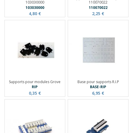
103030000
110070022
103030000
110070022
4,80 €
2,25 €
Supports pour modules Grove
Base pour supports R.I.P
RIP
BASE-RIP
0,35 €
6,95 €