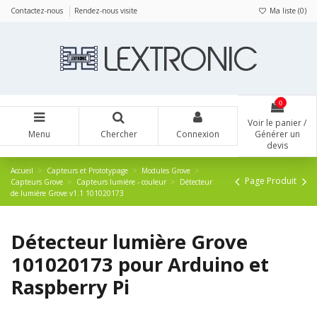
Panneau de gestion des cookies
Contactez-nous
Rendez-nous visite
Ma liste (
0
)
0
Voir le panier /
Menu
Chercher
Connexion
Générer un
devis
Accueil
Capteurs et Prototypage
Modules Grove
Page Produit
Capteurs Grove
Capteurs lumière - couleur
Détecteur
de lumière Grove v1.1 101020173
Détecteur lumière Grove
101020173 pour Arduino et
Raspberry Pi