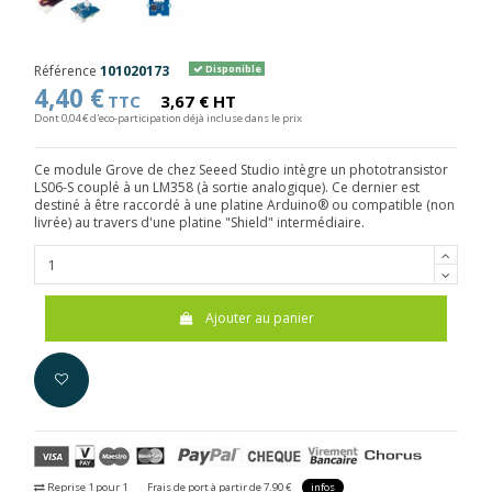
Référence
101020173
Disponible
4,40 €
TTC
3,67 € HT
Dont 0,04 € d'eco-participation déjà incluse dans le prix
Ce module Grove de chez Seeed Studio intègre un phototransistor
LS06-S couplé à un LM358 (à sortie analogique). Ce dernier est
destiné à être raccordé à une platine Arduino® ou compatible (non
livrée) au travers d'une platine "Shield" intermédiaire.
Ajouter au panier
Reprise 1 pour 1
Frais de port à partir de 7.90 €
infos