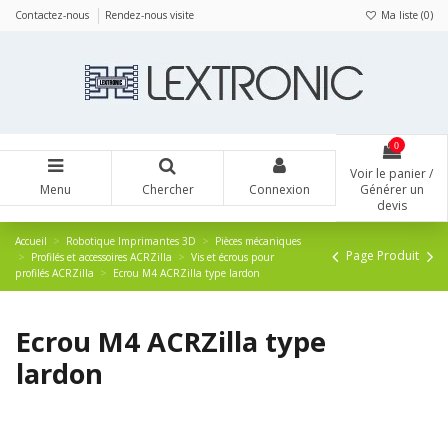
Panneau de gestion des cookies
Contactez-nous
Rendez-nous visite
Ma liste (
0
)
0
Voir le panier /
Menu
Chercher
Connexion
Générer un
devis
Accueil
Robotique Imprimantes 3D
Pièces mécaniques
Page Produit
Profilés et accessoires ACRZilla
Vis et écrous pour
profilés ACRZilla
Ecrou M4 ACRZilla type lardon
Ecrou M4 ACRZilla type
lardon