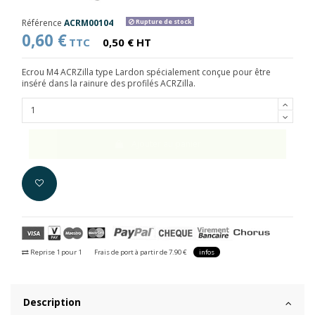
Référence
ACRM00104
Rupture de stock
0,60 €
TTC
0,50 € HT
Ecrou M4 ACRZilla type Lardon spécialement conçue pour être
inséré dans la rainure des profilés ACRZilla.
Ajouter au panier
Reprise 1 pour 1
Frais de port à partir de 7.90 €
infos
Description