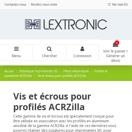
Panneau de gestion des cookies
Contactez-nous
Rendez-nous visite
Ma liste (
0
)
0
Voir le panier /
Menu
Chercher
Connexion
Générer un
devis
Accueil
Robotique Imprimantes 3D
Pièces mécaniques
Profilés et
accessoires ACRZilla
Vis et écrous pour profilés ACRZilla
Vis et écrous pour
profilés ACRZilla
Cette gamme de vis et écrous est spécialement conçue pour
être utilisée en association avec les profilés en aluminium
anodisé de la gamme ACRZilla. A l'aide de ces dernières vous
pourrez réaliser des ossatures pour imprimantes 3D, pour