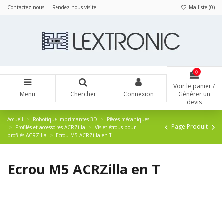
Panneau de gestion des cookies
Contactez-nous
Rendez-nous visite
Ma liste (
0
)
0
Voir le panier /
Menu
Chercher
Connexion
Générer un
devis
Accueil
Robotique Imprimantes 3D
Pièces mécaniques
Page Produit
Profilés et accessoires ACRZilla
Vis et écrous pour
profilés ACRZilla
Ecrou M5 ACRZilla en T
Ecrou M5 ACRZilla en T