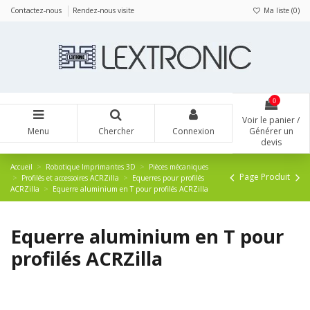
Panneau de gestion des cookies
Contactez-nous
Rendez-nous visite
Ma liste (
0
)
0
Voir le panier /
Menu
Chercher
Connexion
Générer un
devis
Accueil
Robotique Imprimantes 3D
Pièces mécaniques
Page Produit
Profilés et accessoires ACRZilla
Equerres pour profilés
ACRZilla
Equerre aluminium en T pour profilés ACRZilla
Equerre aluminium en T pour
profilés ACRZilla