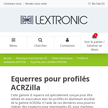
Panneau de gestion des cookies
Contactez-nous
Rendez-nous visite
Ma liste (
0
)
0
Voir le panier /
Menu
Chercher
Connexion
Générer un
devis
Accueil
Robotique Imprimantes 3D
Pièces mécaniques
Profilés et
accessoires ACRZilla
Equerres pour profilés ACRZilla
Equerres pour profilés
ACRZilla
Cette gamme d' equerre est spécialement conçue pour être
utilisée en association avec les profilés en aluminium anodisé
de la gamme ACRZilla. A l'aide de ces dernières vous pourrez
réaliser des ossatures pour imprimantes 3D, pour machines