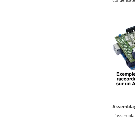
condensateu
Assemblag
L'assemblag