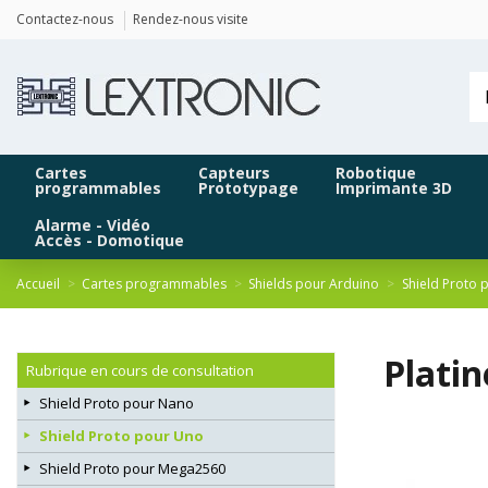
Panneau de gestion des cookies
Contactez-nous
Rendez-nous visite
Cartes
Capteurs
Robotique
programmables
Prototypage
Imprimante 3D
Alarme - Vidéo
Accès - Domotique
Accueil
Cartes programmables
Shields pour Arduino
Shield Proto 
Platin
Rubrique en cours de consultation
Shield Proto pour Nano
Shield Proto pour Uno
Shield Proto pour Mega2560