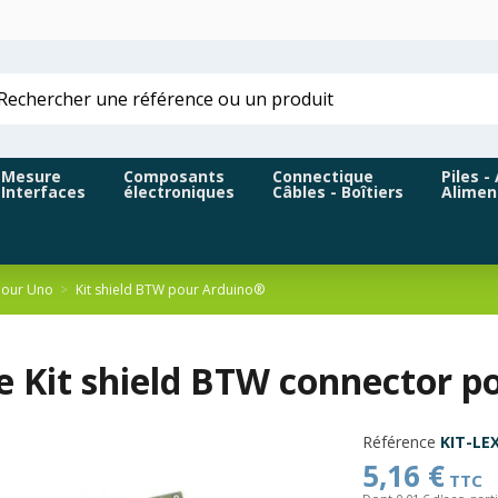
Mesure
Composants
Connectique
Piles -
Interfaces
électroniques
Câbles - Boîtiers
Alimen
pour Uno
Kit shield BTW pour Arduino®
e Kit shield BTW connector p
Référence
KIT-LE
5,16 €
TTC