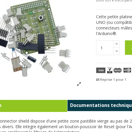
Dont 0,01 € d'eco-parti
Cette petite platin
UNO (ou compâtible
connecteurs mâles 
l'Arduino®.
Reprise 1 pour 1
Fra
n
Documentations techniqu
onnector shield dispose d'une petite zone pastillée vierge au pas d
s divers. Elle intègre également un bouton-poussoir de Reset (pour l'