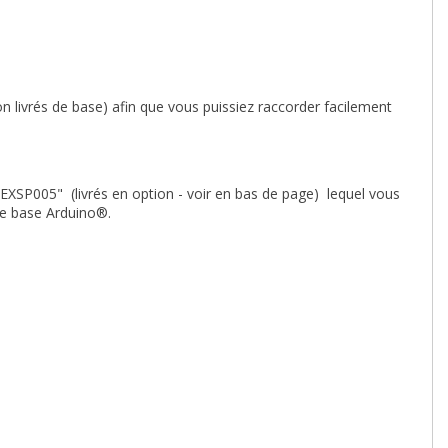
 livrés de base) afin que vous puissiez raccorder facilement
EXSP005" (livrés en option - voir en bas de page) lequel vous
re base Arduino
®.