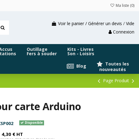
Ma liste (
0
)
Voir le panier / Générer un devis
/
Vide
Connexion
 Accus
Outillage
Kits - Livres
tations
Fers à souder
Son - Loisirs
Toutes les
Blog
nouveautés
Page Produit
our carte Arduino
XSP002
Disponible
4,30 € HT