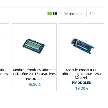
Pertinence
8
uble
Module PmodCLS afficheur
Module PmodOLED
à leds
LCD série 2 x 16 caractères
afficheur graphique 128 x
32 pixels
PMODCLS
PMODOLED
46,80 €
19,20 €