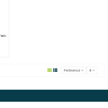
Two-
Pertinence
8