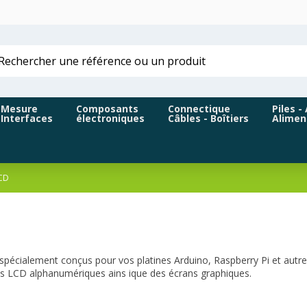
Mesure
Composants
Connectique
Piles -
Interfaces
électroniques
Câbles - Boîtiers
Alimen
LCD
cialement conçus pour vos platines Arduino, Raspberry Pi et autres 
ns LCD alphanumériques ains ique des écrans graphiques.