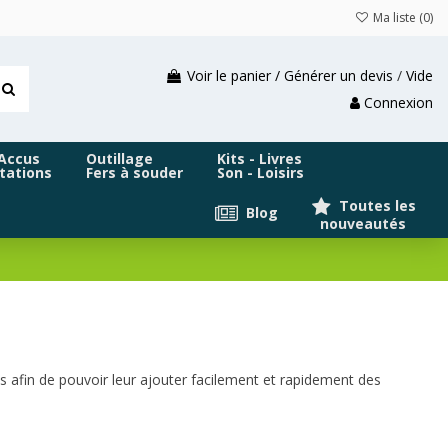
Ma liste (
0
)
Voir le panier / Générer un devis
/
Vide
Connexion
 Accus
Outillage
Kits - Livres
tations
Fers à souder
Son - Loisirs
Toutes les
Blog
nouveautés
afin de pouvoir leur ajouter facilement et rapidement des