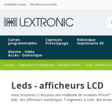
Panneau de gestion des cookies
Contactez-nous
Rendez-nous visite
Cartes
Capteurs
Robotique
programmables
Prototypage
Imprimante 3D
Alarme - Vidéo
Accès - Domotique
Accueil
Capteurs et Prototypage
Modules Pmod
Leds - afficheurs 
Leds - afficheurs LCD
Vous trouverez ci-dessous une multitude de modules Pmod™ spé
leds, des afficheurs numériques 7 segments à Leds, des écra