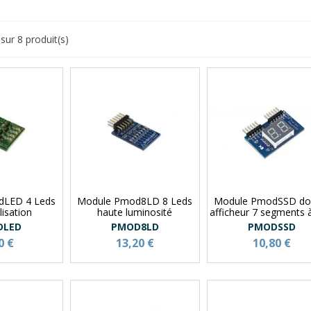
sur 8 produit(s)
dLED 4 Leds
Module Pmod8LD 8 Leds
Module PmodSSD do
lisation
haute luminosité
afficheur 7 segments 
DLED
PMOD8LD
PMODSSD
0 €
13,20 €
10,80 €