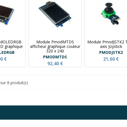
odOLEDRGB
Module PmodMTDS
Module PmodJSTK2 
ED graphique
afficheur graphique couleur
axis Joystick
320 x 240
LEDRGB
PMODJSTK2
PMODMTDS
00 €
21,60 €
92,40 €
sur 8 produit(s)