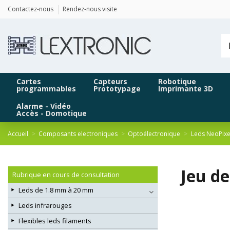
Panneau de gestion des cookies
Contactez-nous
Rendez-nous visite
Cartes
Capteurs
Robotique
programmables
Prototypage
Imprimante 3D
Alarme - Vidéo
Accès - Domotique
Accueil
Composants electroniques
Optoélectronique
Leds NeoPixe
Jeu d
Rubrique en cours de consultation
Leds de 1.8 mm à 20 mm
Leds infrarouges
Flexibles leds filaments