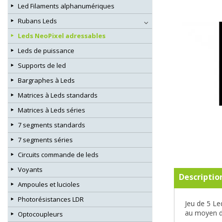
Led Filaments alphanumériques
Rubans Leds
Leds NeoPixel adressables
Leds de puissance
Supports de led
Bargraphes à Leds
Matrices à Leds standards
Matrices à Leds séries
7 segments standards
7 segments séries
Circuits commande de leds
Voyants
Descriptio
Ampoules et lucioles
Photorésistances LDR
Jeu de 5 Le
au moyen d
Optocoupleurs