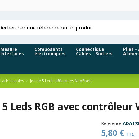
Mesure
Composants
Connectique
Piles -
Interfaces
électroniques
Câbles - Boîtiers
Alimen
l adressables
Jeu de 5 Leds diffusantes NeoPixels
e 5 Leds RGB avec contrôleur
Référence
ADA17
5,80 €
TTC