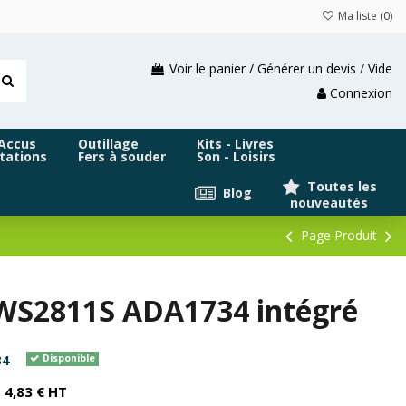
Ma liste (
0
)
Voir le panier / Générer un devis
/
Vide
Connexion
 Accus
Outillage
Kits - Livres
tations
Fers à souder
Son - Loisirs
Toutes les
Blog
nouveautés
Page Produit
 WS2811S ADA1734 intégré
34
Disponible
4,83 € HT