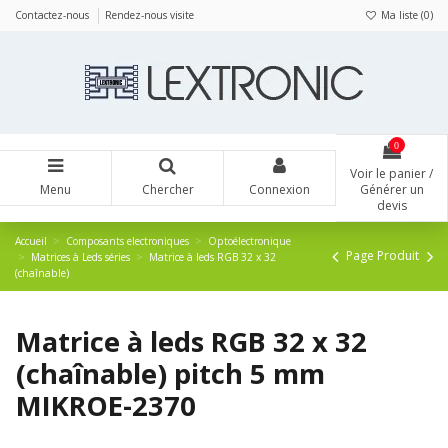
Panneau de gestion des cookies
Contactez-nous
Rendez-nous visite
Ma liste (
0
)
0
Voir le panier /
Menu
Chercher
Connexion
Générer un
devis
Accueil
Composants electroniques
Optoélectronique
Page Produit
Matrices à Leds séries
Matrice à leds RGB 32 x 32
(chaînable)
Matrice à leds RGB 32 x 32
(chaînable) pitch 5 mm
MIKROE-2370