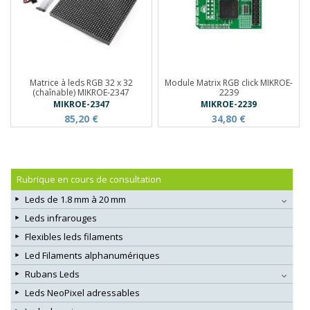
Matrice à leds RGB 32 x 32
Module Matrix RGB click MIKROE-
(chaînable) MIKROE-2347
2239
MIKROE-2347
MIKROE-2239
85,20 €
34,80 €
Rubrique en cours de consultation
Leds de 1.8 mm à 20 mm
Leds infrarouges
Flexibles leds filaments
Led Filaments alphanumériques
Rubans Leds
Leds NeoPixel adressables