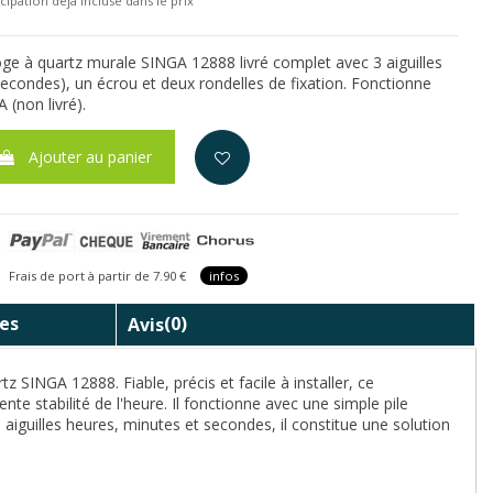
cipation déjà incluse dans le prix
e à quartz murale SINGA 12888 livré complet avec 3 aiguilles
secondes), un écrou et deux rondelles de fixation. Fonctionne
 (non livré).
Ajouter au panier
is de port à partir de 7.90 €
infos
es
Avis
(0)
SINGA 12888. Fiable, précis et facile à installer, ce
te stabilité de l'heure. Il fonctionne avec une simple pile
aiguilles heures, minutes et secondes, il constitue une solution