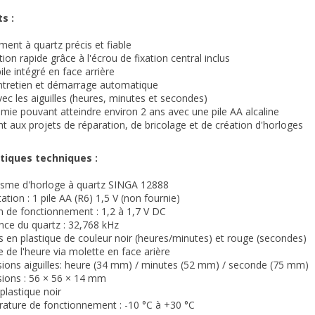
s :
nt à quartz précis et fiable
ation rapide grâce à l'écrou de fixation central inclus
ile intégré en face arrière
ntretien et démarrage automatique
vec les aiguilles (heures, minutes et secondes)
ie pouvant atteindre environ 2 ans avec une pile AA alcaline
t aux projets de réparation, de bricolage et de création d'horloges
tiques techniques :
sme d'horloge à quartz SINGA 12888
ation : 1 pile AA (R6) 1,5 V (non fournie)
n de fonctionnement : 1,2 à 1,7 V DC
nce du quartz : 32,768 kHz
es en plastique de couleur noir (heures/minutes) et rouge (secondes)
 de l'heure via molette en face arière
ions aiguilles: heure (34 mm) / minutes (52 mm) / seconde (75 mm)
ions : 56 × 56 × 14 mm
 plastique noir
ature de fonctionnement : -10 °C à +30 °C