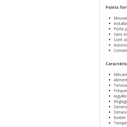
Points fort
Mouveme
Install
Porte-p
Sans e
Livré a
Autonom
Convien
Caractéris
Mécani
Aliment
Tensio
Fréque
Aiguill
Réglage
Dimens
Dimens
Boitier
Tempér