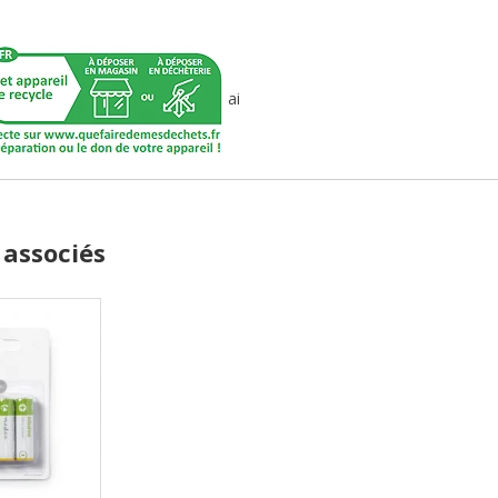
ai
 associés