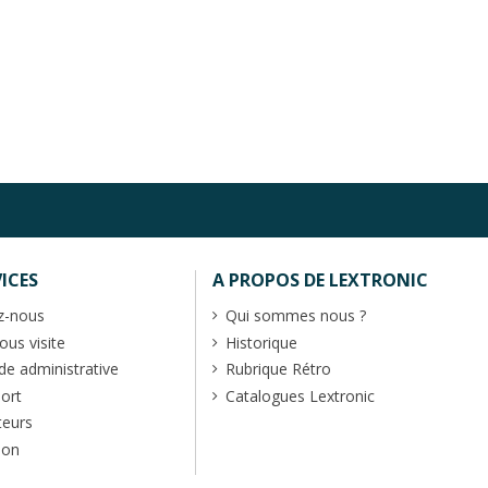
ICES
A PROPOS DE LEXTRONIC
z-nous
Qui sommes nous ?
us visite
Historique
 administrative
Rubrique Rétro
port
Catalogues Lextronic
teurs
ion