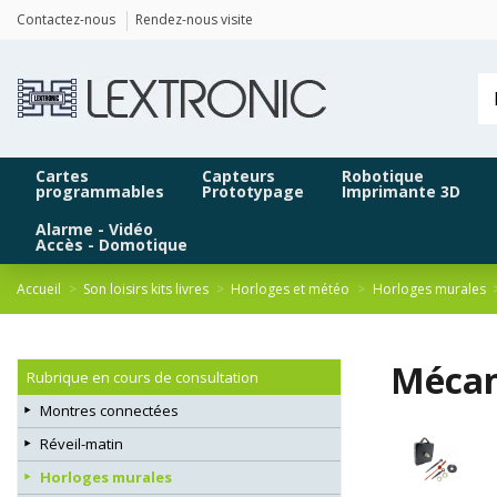
Panneau de gestion des cookies
Contactez-nous
Rendez-nous visite
Cartes
Capteurs
Robotique
programmables
Prototypage
Imprimante 3D
Alarme - Vidéo
Accès - Domotique
Accueil
Son loisirs kits livres
Horloges et météo
Horloges murales
Mécan
Rubrique en cours de consultation
Montres connectées
Réveil-matin
Horloges murales