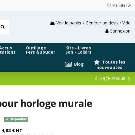
Ma liste (
0
)
Voir le panier / Générer un devis
/
Vide
Connexion
 Accus
Outillage
Kits - Livres
tations
Fers à souder
Son - Loisirs
Toutes les
Blog
nouveautés
Page Produit
 pour horloge murale
Disponible
4,92 € HT