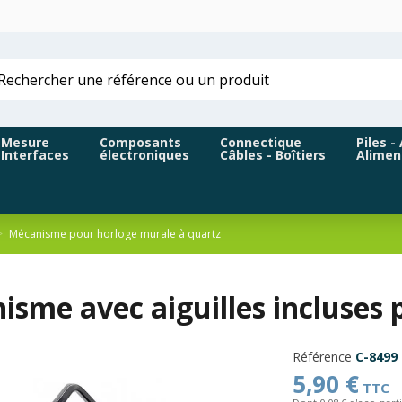
Mesure
Composants
Connectique
Piles -
Interfaces
électroniques
Câbles - Boîtiers
Alimen
Mécanisme pour horloge murale à quartz
isme avec aiguilles incluses
Référence
C-8499
5,90 €
TTC