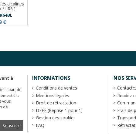
iles alcalines
A / LR6 )
R64BL
9 €
INFORMATIONS
NOS SERV
vant à
Conditions de ventes
Contacte
de la part de
Mentions légales
Rendez-no
mément à la
z vous
Droit de rétractation
Commande
en de
DEEE (Reprise 1 pour 1)
Frais de 
Gestion des cookies
Transpor
FAQ
Rétractat