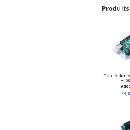
Produits
Carte Arduin
A00
A00
23,