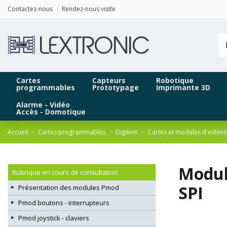
Panneau de gestion des cookies
Contactez-nous
Rendez-nous visite
Cartes
Capteurs
Robotique
programmables
Prototypage
Imprimante 3D
Alarme - Vidéo
Accès - Domotique
Accueil
Cartes programmables
Digilent
Cartes et modules d'extens
Modul
Rubrique en cours de consultation
SPI
Présentation des modules Pmod
Pmod boutons - interrupteurs
Pmod joystick - claviers