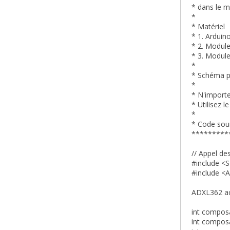
* dans le m
*
* Matériel
* 1. Arduin
* 2. Modul
* 3. Modul
*
* Schéma pu
*
* N'importe
* Utilisez l
*
* Code so
*********
// Appel de
#include <S
#include <
ADXL362 acc
int compos
int compos