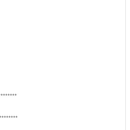
********
********