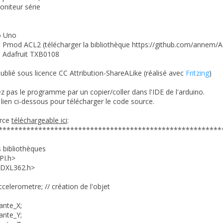
oniteur série
o Uno
e Pmod ACL2 (télécharger la bibliothèque https://github.com/annem/
e Adafruit TXB0108
blié sous licence CC Attribution-ShareALike (réalisé avec
Fritzing
)
z pas le programme par un copier/coller dans l'IDE de l'arduino.
e lien ci-dessous pour télécharger le code source.
urce
téléchargeable ici
:
********************************************************
s bibliothèques
PI.h>
ADXL362.h>
elerometre; // création de l'objet
ante_X;
ante_Y;