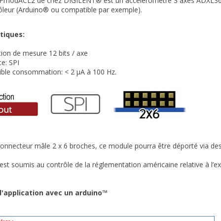
PmodACL2 de chez DIGILENT® est un accéléromètre 3 axes ADXL362 co
ôleur (Arduino® ou compatible par exemple).
tiques:
ion de mesure 12 bits / axe
ce: SPI
aible consommation: < 2 µA à 100 Hz
.
onnecteur mâle 2 x 6 broches, ce module pourra être déporté via des
st soumis au contrôle de la réglementation américaine relative à l’e
'application avec un arduino™