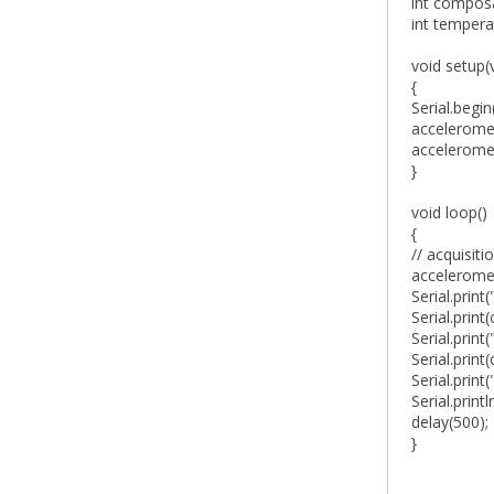
int compos
int tempera
void setup(
{
Serial.begin(
accelerometr
accelerome
}
void loop()
{
// acquisit
accelerome
Serial.prin
Serial.prin
Serial.prin
Serial.prin
Serial.prin
Serial.prin
delay(500);
}