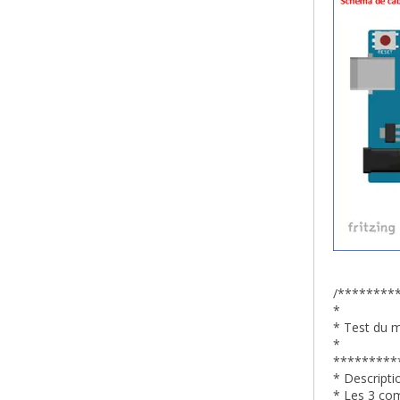
/********
*
* Test du 
*
*********
* Descript
* Les 3 com