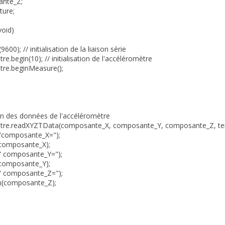
ante_Z;
ture;
void)
9600); // initialisation de la liaison série
e.begin(10); // initialisation de l'accéléromètre
tre.beginMeasure();
ion des données de l'accéléromètre
tre.readXYZTData(composante_X, composante_Y, composante_Z, te
t("composante_X=");
t(composante_X);
t(" composante_Y=");
t(composante_Y);
t(" composante_Z=");
tln(composante_Z);