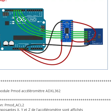
********************************************************
module Pmod accéléromètre ADXL362
********************************************************
ion: Pmod_ACL2
posantes X, Y et Z de l'accéléromètre sont affichés