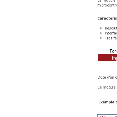
Le module 
microcontr
Caractéris
Résolut
Interfa
Très f
Doté d'un c
Ce module e
Exemple d