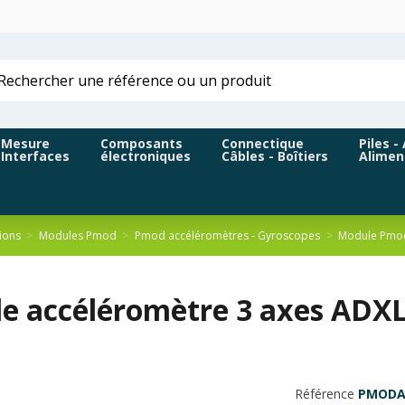
Mesure
Composants
Connectique
Piles -
Interfaces
électroniques
Câbles - Boîtiers
Alimen
ions
Modules Pmod
Pmod accéléromètres - Gyroscopes
Module Pmod
e accéléromètre 3 axes ADX
Référence
PMODA