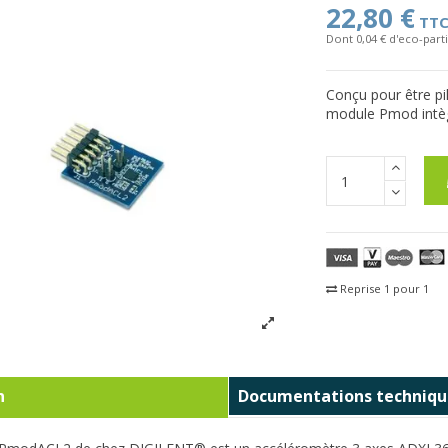
22,80 €
TT
Dont 0,04 € d'eco-parti
Conçu pour être pi
module Pmod intèg
Reprise 1 pour 1
Fra
n
Documentations techniqu