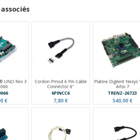
 associés
o® UNO Rev 3
Cordon Pmod 6 Pin Cable
Platine Digilent Nexys
0066
Connector 6"
Artix-7
0066
6PINCC6
TRENZ-26723
00 €
7,80 €
540,00 €