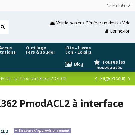
Ma liste (
0
)
Voir le panier / Générer un devis
/
Vide
Connexion
 Accus
Outillage
Kits - Livres
tations
Fers à souder
Son - Loisirs
Toutes les
Blog
nouveautés
Page Produit
AC2L - accéléromètre 3 axes ADXL362
L362 PmodACL2 à interface
CL2
En cours d'approvisionnement