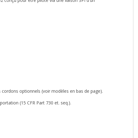
nçu pour être piloté via une liaison SPI d'un
 cordons optionnels (voir modèles en bas de page).
xportation
(15 CFR Part 730 et. seq.).