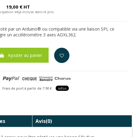
C
19,00 € HT
cipation déjà incluse dans le prix
loté par un Arduino® ou compatible via une liaison SPI, ce
re un accéléromètre 3 axes ADXL362.
Ajouter au panier
is de port à partir de 7.90 €
infos
es
Avis
(0)