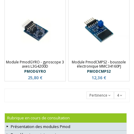
Module PmodGYRO - gyroscope 3
Module PmodCMPS2 - boussole
axes L3G4200D
électronique MMC34160PJ
PMODGYRO
PMODCMPS2
25,80 €
12,36 €
Pertinence
4
Rubrique en cours de consultation
Présentation des modules Pmod