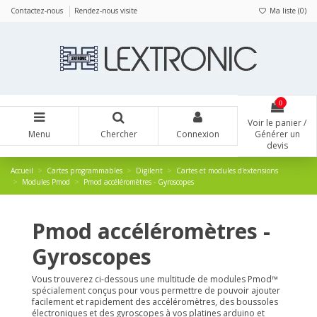
Panneau de gestion des cookies
Contactez-nous
Rendez-nous visite
Ma liste (
0
)
0
Voir le panier /
Menu
Chercher
Connexion
Générer un
devis
Accueil
Cartes programmables
Digilent
Cartes et modules d'extensions
Modules Pmod
Pmod accéléromètres - Gyroscopes
Pmod accéléromètres -
Gyroscopes
Vous trouverez ci-dessous une multitude de modules Pmod™
spécialement conçus pour vous permettre de pouvoir ajouter
facilement et rapidement des accéléromètres, des boussoles
électroniques et des gyroscopes à vos platines arduino et