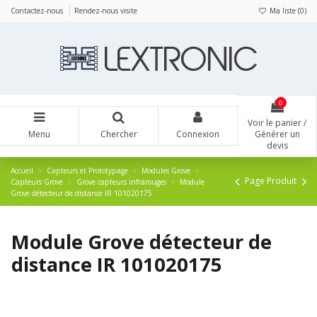
Panneau de gestion des cookies
Contactez-nous
Rendez-nous visite
Ma liste (
0
)
0
Voir le panier /
Menu
Chercher
Connexion
Générer un
devis
Accueil
Capteurs et Prototypage
Modules Grove
Page Produit
Capteurs Grove
Grove capteurs infrarouges
Module
Grove détecteur de distance IR 101020175
Module Grove détecteur de
distance IR 101020175