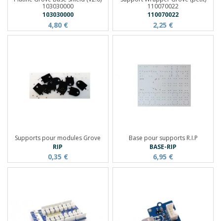
103030000
110070022
103030000
110070022
4,80 €
2,25 €
Supports pour modules Grove
Base pour supports R.I.P
RIP
BASE-RIP
0,35 €
6,95 €