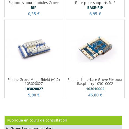
Supports pour modules Grove
Base pour supports R.I.P
RIP
BASE-RIP
0,35 €
6,95 €
Platine Grove Mega Shield (v1.2)
Platine d'interface Grove Pi+ pour
103020027
Raspberry 103010002
103020027
103010002
9,80 €
46,80 €
Rubrique en cours de consultation
Grove Led mono-couleur