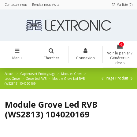
Panneau de gestion des cookies
Contactez-nous
Rendez-nous visite
Ma liste (
0
)
0
Voir le panier /
Menu
Chercher
Connexion
Générer un
devis
Accueil
Capteurs et Prototypage
Modules Grove
Page Produit
Leds Grove
Grove Led RVB
Module Grove Led RVB
(WS2813) 104020169
Module Grove Led RVB
(WS2813) 104020169