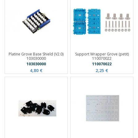
Platine Grove Base Shield (V2.0)
Support Wrapper Grove (petit)
103030000
110070022
103030000
110070022
4,80 €
2,25 €