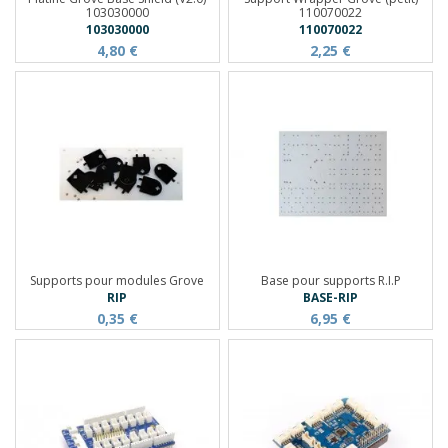
103030000
110070022
103030000
110070022
4,80 €
2,25 €
Supports pour modules Grove
Base pour supports R.I.P
RIP
BASE-RIP
0,35 €
6,95 €