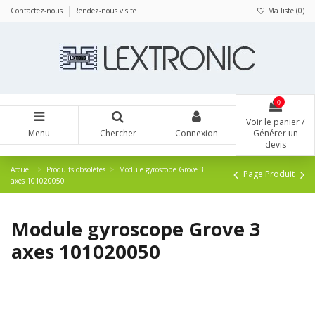
Panneau de gestion des cookies
Contactez-nous
Rendez-nous visite
Ma liste (
0
)
0
Voir le panier /
Menu
Chercher
Connexion
Générer un
devis
Accueil
Produits obsolètes
Module gyroscope Grove 3
Page Produit
axes 101020050
Module gyroscope Grove 3
axes 101020050