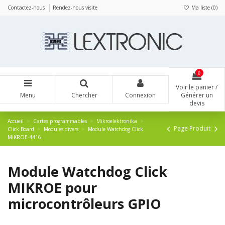
Panneau de gestion des cookies
Contactez-nous
Rendez-nous visite
Ma liste (
0
)
0
Voir le panier /
Menu
Chercher
Connexion
Générer un
devis
Accueil
Cartes programmables
Mikroelektronika
Page Produit
Click Board
Modules divers
Module Watchdog Click
MIKROE-4416
Module Watchdog Click
MIKROE pour
microcontrôleurs GPIO