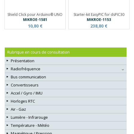
Shield Click pour Arduino® UNO
Starter-kit EasyPIC for dsPIC30
MIKROE-1581
MIKROE-1153
10,80 €
238,80 €
Rubrique en cours de consultation
Présentation
Radiofréquence
Bus communication
Convertisseurs
Accel / Gyro / IMU
Horloges RTC
Air - Gaz
Lumière - Infrarouge
Température - Météo
Magnétique / Pression