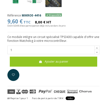
Référence
MIKROE-4416
Disponible
9,60 €
TTC
8,00 € HT
Dont 0,04 € d'eco-participation déjà incluse dans le prix
Ce module intègre un circuit spécialisé TPS3430 capable d'offrir une
fonction Watchdog à votre microcontrôleur.
Ajouter au panier
Reprise 1 pour 1
Frais de port à partir de 7.90 €
infos