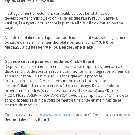
rapide et intuitive du module.
Il est également directement compatibles avec les platines de
développement mikroElektronika (telles que l'
EasyPIC7
, l'
EasyPIC
Fusion
, l'
EasyAVR7
ou encore la platine
Flip & Click
- voir en bas de
page).
A l'aide de platines d'adaptations additionnelles, il vous sera également
possible de les enficher sur des plateformes arduino™ (
UNO
ou
Mega2560
) ou
Rasberry Pi
ou
BeagleBone Black
.
Du code source pour vos modules Click™ Board !
Disposer d'une solution matérielle pour développer c'est bien... mais
disposer du code source associé pour faciliter une intégration au sein de
son application... c'est mieux ! C'est ce que vous propose
mikroelektronika (le fabricant des modules Click Board) par
l'intermédiaire d'un site Internet dédié à cet usage. Des exemples de
programmes dédiés (suivant les modules Click Board) aux PIC, dsPIC,
PIC24, PIC32, ARM™, FT90x, AVR, 8051 avec les compilateurs "C" (mikroC)
sont disponibles afin de vous permettre une prise en main rapide et
intuitive du module.
Connectez vous sur le
www.libstock.com
pour accélérer la mise en œuvre
des modules "Click Board".