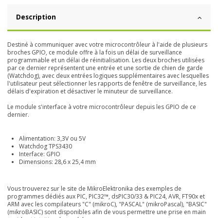
Description
Destiné à communiquer avec votre microcontrôleur à l'aide de plusieurs
broches GPIO, ce module offre à la fois un délai de surveillance
programmable et un délai de réinitialisation. Les deux broches utilisées
par ce dernier représentent une entrée et une sortie de chien de garde
(Watchdog), avec deux entrées logiques supplémentaires avec lesquelles
l'utilisateur peut sélectionner les rapports de fenêtre de surveillance, les
délais d'expiration et désactiver le minuteur de surveillance.
Le module s'interface à votre microcontrôleur depuis les GPIO de ce
dernier.
Alimentation: 3,3V ou 5V
Watchdog TPS3430
Interface: GPIO
Dimensions: 28,6 x 25,4 mm
Vous trouverez sur le site de MikroElektronika d
es exemples de
programmes dédiés aux PIC, PIC32™, dsPIC30/33 & PIC24, AVR, FT90x et
ARM avec les compilateurs "C" (mikroC),
"PASCAL" (mikroPascal), "BASIC"
(mikroBASIC) sont disponibles afin de vous permettre une prise en main