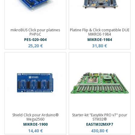
mikroBUS Click pour platines
Platine Flip & Click compatible DUE
PHPoC
MIKROE-1984
PES-020-004
MIKROE-1984
25,20 €
31,80 €
Shield Click pour Arduino®
Starter-kit "EasyMx PRO v7" pour
Mega2560
STM32®
MIKROE-1900
EASTM32MXP7
14,40 €
430,80 €