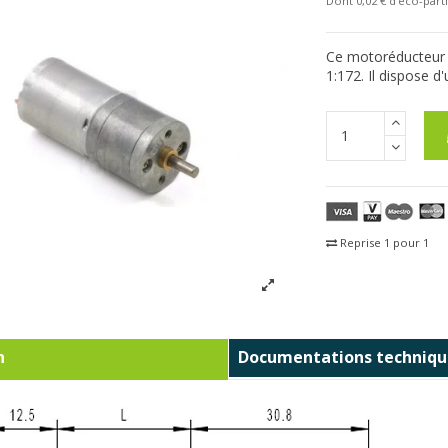
Dont 0,02 € d'eco-parti
Ce motoréducteur (
1:172. Il dispose d
Reprise 1 pour 1
Fra
n
Documentations techniqu