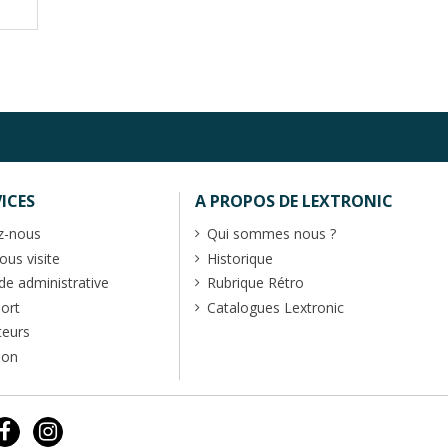
ICES
A PROPOS DE LEXTRONIC
z-nous
Qui sommes nous ?
us visite
Historique
 administrative
Rubrique Rétro
port
Catalogues Lextronic
teurs
ion