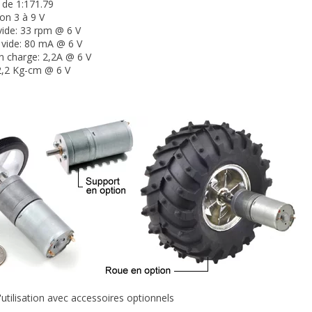
 de 1:171.79
ion 3 à 9 V
 vide: 33 rpm @ 6 V
 vide: 80 mA
@ 6 V
n charge: 2,2A @ 6 V
2,2 Kg-cm @ 6 V
utilisation avec accessoires optionnels