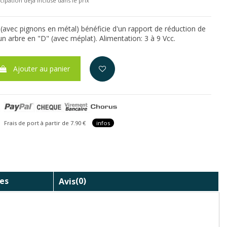
cipation déjà incluse dans le prix
avec pignons en métal) bénéficie d'un rapport de réduction de
'un arbre en "D" (avec méplat). Alimentation: 3 à 9 Vcc.
Ajouter au panier
is de port à partir de 7.90 €
infos
es
Avis
(0)