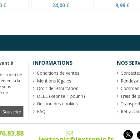
0 €
24,00 €
9,98 €
INFORMATIONS
NOS SERV
vant à
Conditions de ventes
Contacte
de la part de
Mentions légales
Rendez-no
mément à la
z vous
Droit de rétractation
Commande
en de
DEEE (Reprise 1 pour 1)
Frais de 
Gestion des cookies
Transpor
FAQ
Rétractat
76.83.88
lextronic@lextronic.fr