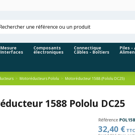
Mesure
Composants
Connectique
Piles -
Interfaces
électroniques
Câbles - Boîtiers
Alimen
ucteurs
Motoréducteurs Pololu
Motoréducteur 1588 (Pololu DC25)
éducteur 1588 Pololu DC25
Référence
POL158
32,40 €
TT