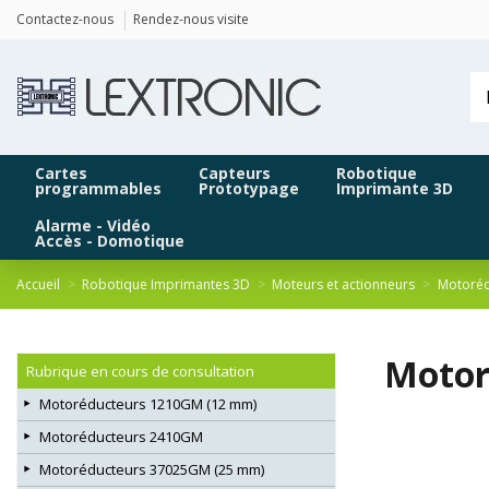
Panneau de gestion des cookies
Contactez-nous
Rendez-nous visite
Cartes
Capteurs
Robotique
programmables
Prototypage
Imprimante 3D
Alarme - Vidéo
Accès - Domotique
Accueil
Robotique Imprimantes 3D
Moteurs et actionneurs
Motoréd
Motor
Rubrique en cours de consultation
Motoréducteurs 1210GM (12 mm)
Motoréducteurs 2410GM
Motoréducteurs 37025GM (25 mm)