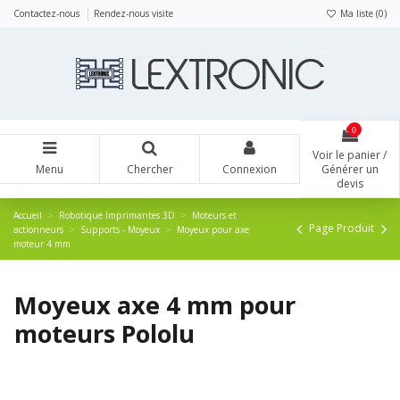
Contactez-nous
Rendez-nous visite
Ma liste (
0
)
0
Voir le panier /
Menu
Chercher
Connexion
Générer un
devis
Accueil
Robotique Imprimantes 3D
Moteurs et
Page Produit
actionneurs
Supports - Moyeux
Moyeux pour axe
moteur 4 mm
Moyeux axe 4 mm pour
moteurs Pololu