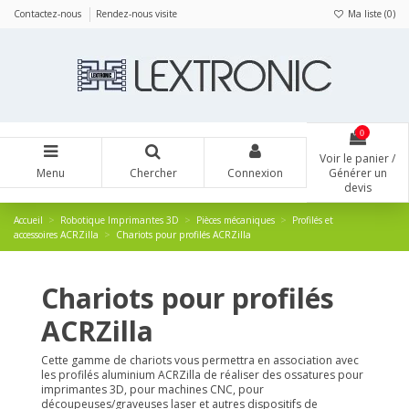
Panneau de gestion des cookies
Contactez-nous
Rendez-nous visite
Ma liste (
0
)
0
Voir le panier /
Menu
Chercher
Connexion
Générer un
devis
Accueil
Robotique Imprimantes 3D
Pièces mécaniques
Profilés et
accessoires ACRZilla
Chariots pour profilés ACRZilla
Chariots pour profilés
ACRZilla
Cette gamme de chariots vous permettra en association avec
les profilés aluminium ACRZilla de réaliser des ossatures pour
imprimantes 3D, pour machines CNC, pour
découpeuses/graveuses laser et autres dispositifs de