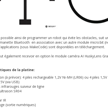
a possible ainsi de programmer un robot qui évite les obstacles, suit u
manette Bluetooth en association avec un autre module micro:bit (non
applications (sous MakeCode) sont disponibles en téléchargement.
ut également recevoir en option le module caméra AI HuskyLens Grav
tiques de la platine:
ion (à prévoir): 4 piles rechargeable 1,2V Ni-MH (LR06) ou 4 piles 1,5V
 5V (via USB)
s infrarouges suiveur de ligne
 ultrason SR04
r IR
uge (sortie numériques)