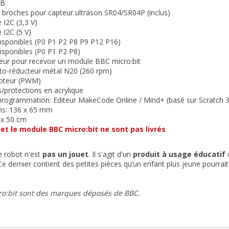
GB
4 broches pour capteur ultrason SR04/SR04P (inclus)
e I2C (3,3 V)
e I2C (5 V)
isponibles (P0 P1 P2 P8 P9 P12 P16)
isponibles (P0 P1 P2 P8)
eur pour recevoir un module BBC micro:bit
oto-réducteur métal N20 (260 rpm)
moteur (PWM)
s/protections en acrylique
 programmation: Editeur MakeCode Online / Mind+ (basé sur Scratch 3
ns: 136 x 65 mm
0 x 50 cm
 et le module BBC micro:bit ne sont pas livrés
e robot n'est
pas un jouet
. Il s'agit d'un
produit à usage éducatif
d
Ce dernier contient des petites pièces qu’un enfant plus jeune pourrait 
ro:bit sont des marques déposés de BBC.