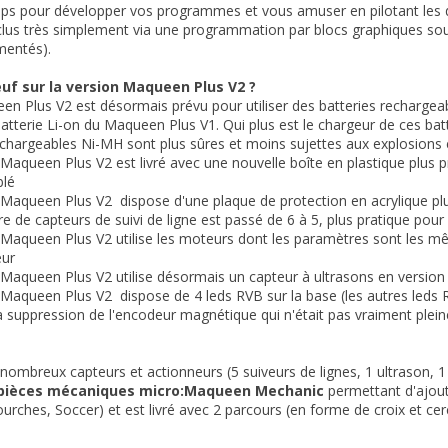
ps pour développer vos programmes et vous amuser en pilotant les diff
lus très simplement via une programmation par blocs graphiques sou
mentés).
uf sur la version Maqueen Plus V2 ?
en Plus V2 est désormais prévu pour utiliser des batteries rechargeab
batterie Li-on du Maqueen Plus V1. Qui plus est le chargeur de ces bat
echargeables Ni-MH sont plus sûres et moins sujettes aux explosions 
 Maqueen Plus V2 est livré avec une nouvelle boîte en plastique plus 
blé
 Maqueen Plus V2 dispose d'une plaque de protection en acrylique plu
e de capteurs de suivi de ligne est passé de 6 à 5, plus pratique pour
 Maqueen Plus V2 utilise les moteurs dont les paramètres sont les 
eur
 Maqueen Plus V2 utilise désormais un capteur à ultrasons en version SR
 Maqueen Plus V2 dispose de 4 leds RVB sur la base (les autres leds 
la suppression de l'encodeur magnétique qui n'était pas vraiment plein
nombreux capteurs et actionneurs (5 suiveurs de lignes, 1 ultrason, 1
 pièces mécaniques
micro:Maqueen Mechanic
permettant d'ajout
ourches, Soccer) et est livré avec 2 parcours (en forme de croix et cerc