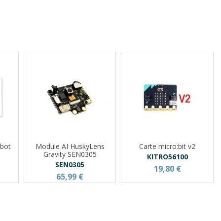
obot
Module AI HuskyLens
Carte micro:bit v2
Gravity SEN0305
KITRO56100
SEN0305
19,80 €
65,99 €