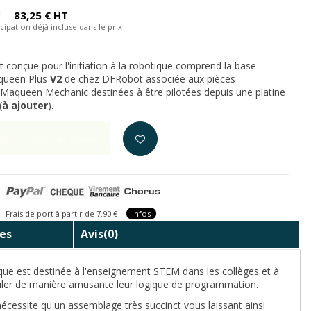
C
83,25 € HT
cipation déjà incluse dans le prix
 conçue pour l'initiation à la robotique comprend la base
queen Plus
V2
de chez DFRobot associée aux pièces
Maqueen Mechanic destinées à être pilotées depuis une platine
(
à ajouter
).
Ajouter au panier
is de port à partir de 7.90 €
infos
es
Avis
(0)
ue est destinée à l'enseignement STEM dans les collèges et à
muler de manière amusante leur logique de programmation.
 nécessite qu'un assemblage très succinct vous laissant ainsi