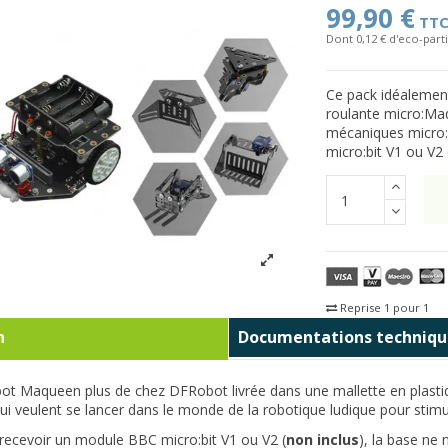
99,90 €
TT
Dont 0,12 € d'eco-parti
Ce pack idéalement
roulante micro:Ma
mécaniques micro:
micro:bit V1 ou V2 
Reprise 1 pour 1
Fra
n
Documentations techniqu
ot Maqueen plus de chez DFRobot livrée dans une mallette en plastiq
ui veulent se lancer dans le monde de la robotique ludique pour sti
recevoir un module BBC micro:bit V1 ou V2 (
non inclus
), la base ne