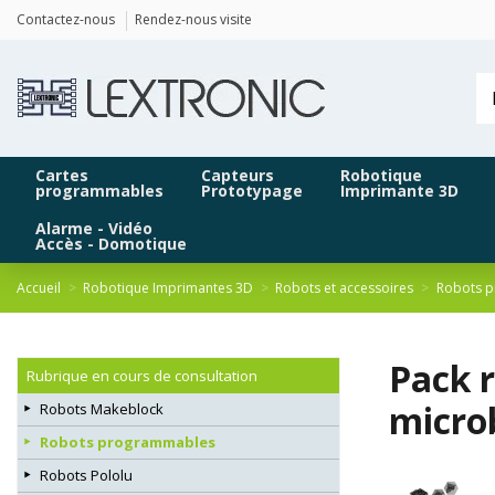
Panneau de gestion des cookies
Contactez-nous
Rendez-nous visite
Cartes
Capteurs
Robotique
programmables
Prototypage
Imprimante 3D
Alarme - Vidéo
Accès - Domotique
Accueil
Robotique Imprimantes 3D
Robots et accessoires
Robots 
Pack 
Rubrique en cours de consultation
micro
Robots Makeblock
Robots programmables
Robots Pololu