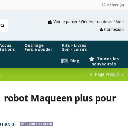
Ma liste (
0
)
Voir le panier / Générer un devis
/
Vide
Connexion
 Accus
Outillage
Kits - Livres
tations
Fers à souder
Son - Loisirs
Toutes les
Blog
nouveautés
Page Produit
c
 robot Maqueen plus pour
1-EN-3
Rupture de stock