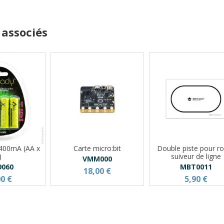
 associés
2400mA (AA x
Carte micro:bit
Double piste pour r
)
suiveur de ligne
VMM000
9060
MBT0011
18,00 €
00 €
5,90 €