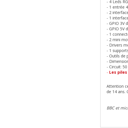
- 4 Leds R
- 1 entrée 
- 2 interfac
- 1 interfac
- GPIO 3V d
- GPIO 5V d
- 1 connect
- 2 mini m
- Drivers 
- 1 support
- Outils de
- Dimensio
- Circuit: 5
-
Les piles
Attention c
de 14 ans. 
BBC et mic