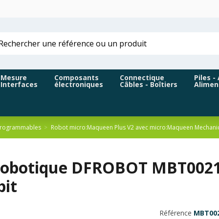
Mesure
Composants
Connectique
Piles -
Interfaces
électroniques
Câbles - Boîtiers
Alimen
programmables
Robot micro:Maqueen Plus V2 avec micro:Maqueen Mechani
robotique DFROBOT MBT0021
bit
Référence
MBT002