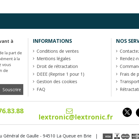
INFORMATIONS
NOS SERV
vant à
Conditions de ventes
Contacte
de la part de
Mentions légales
Rendez-no
mément à la
z vous
Droit de rétractation
Commande
en de
DEEE (Reprise 1 pour 1)
Frais de 
Gestion des cookies
Transpor
FAQ
Rétractat
76.83.88
lextronic@lextronic.fr
u Général de Gaulle - 94510 La Queue en Brie |