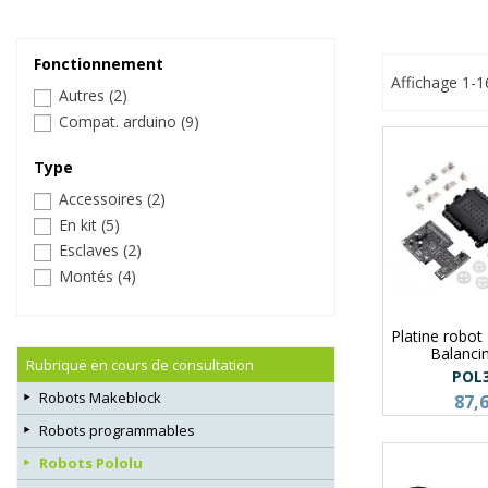
Fonctionnement
Affichage 1-1
Autres
(2)
Compat. arduino
(9)
Type
Accessoires
(2)
En kit
(5)
Esclaves
(2)
Montés
(4)
Platine robo
Balanci
Rubrique en cours de consultation
POL
Robots Makeblock
87,
Robots programmables
Robots Pololu