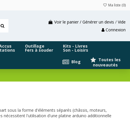
Ma liste (
0
)
Voir le panier / Générer un devis
/
Vide
Connexion
 Accus
Outillage
Kits - Livres
tations
Fers à souder
Son - Loisirs
Toutes les
Blog
nouveautés
part sous la forme d'éléments séparés (châssis, moteurs,
nécessitent l'utilisation d'une platine arduino additionnelle