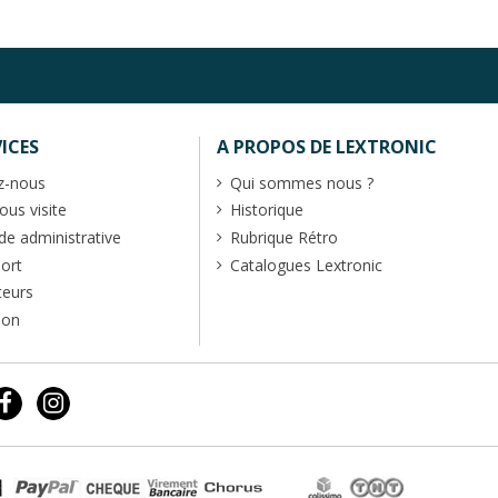
ICES
A PROPOS DE LEXTRONIC
z-nous
Qui sommes nous ?
us visite
Historique
 administrative
Rubrique Rétro
port
Catalogues Lextronic
teurs
ion