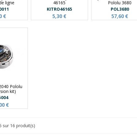
de ligne
46165
Pololu 3680
0011
KITRO46165
POL3680
0 €
5,30 €
57,60 €
2040 Pololu
sion kit)
5004
00 €
6 sur 16 produit(s)