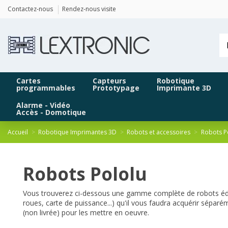
Panneau de gestion des cookies
Contactez-nous
Rendez-nous visite
Cartes
Capteurs
Robotique
programmables
Prototypage
Imprimante 3D
Alarme - Vidéo
Accès - Domotique
Accueil
Robotique Imprimantes 3D
Robots et accessoires
Robots P
Robots Pololu
Vous trouverez ci-dessous une gamme complète de robots éduca
roues, carte de puissance...) qu'il vous faudra acquérir séparé
(non livrée) pour les mettre en oeuvre.