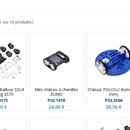
6 sur 16 produit(s)
t Balboa 32U4
Mini châssis à chenilles
Châssis POLOLU Romi
ng 3575
ZUMO
mm)
3575
POL1418
POL3506
60 €
24,00 €
38,50 €