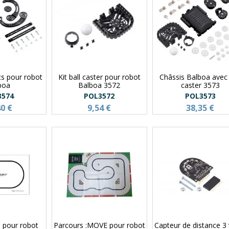
cs pour robot
Kit ball caster pour robot
Châssis Balboa avec 
boa
Balboa 3572
caster 3573
3574
POL3572
POL3573
40 €
9,54 €
38,35 €
e pour robot
Parcours :MOVE pour robot
Capteur de distance 3